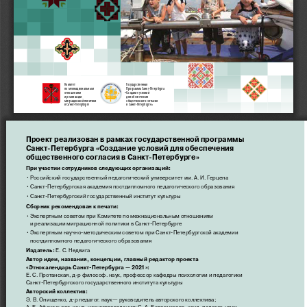
Комитет 
Государственная
по межнациональным 
Программа Санкт-Петербурга
отношениям 
«Создание условий
и реализации 
для обеспечения
миграционной политики 
общественного согласия
в Санкт-Петербурге
в Санкт-Петербурге»
Проект реализован в рамках государственной программы 
Санкт-Петербурга «Создание условий для обеспечения 
общественного согласия в Санкт-Петербурге»
При участии сотрудников следующих организаций:
•   Российский государственный педагогический университет им. А. И. Герцена 
•   Санкт-Петербургская академия постдипломного педагогического образования
•   Санкт-Петербургский государственный институт культуры
Сборник рекомендован к печати:
•   Экспертным советом при Комитете по межнациональным отношениям  
   и реализации миграционной политики в Санкт-Петербурге
•   Экспертным научно-методическим советом при Санкт-Петербургской академии  
   постдипломного педагогического образования 
Издатель: 
Е. С. Недвига
Автор идеи, названия, концепции, главный редактор проекта  
«Этнокалендарь Санкт-Петербурга — 2021»:  
Е. С. Протанская, д-р философ. наук, профессор кафедры психологии и педагогики  
Санкт-Петербургского государственного института культуры
Авторский коллектив:
Э. В. Онищенко, д-р педагог. наук— руководитель авторского коллектива;  
А. Б. Афанасьева, канд. искусствоведения; С. А. Белоруссова, канд. педагог. наук; 