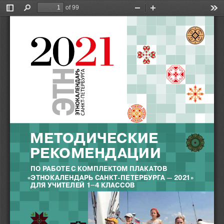
of 99
Toggle
Find
Zoom
Zoom
Too
Sidebar
Out
In
МЕТОДИЧЕСКИЕ  
РЕКОМЕНДАЦИИ
  ПО РАБОТЕ С КОМПЛЕКТОМ ПЛАКАТОВ 
«ЭТНОКАЛЕНДАРЬ САНКТ-ПЕТЕРБУРГА — 2021»
  ДЛЯ УЧИТЕЛЕЙ 1–4 КЛАССОВ