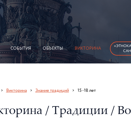
«ЭТНОКА
СОБЫТИЯ
ОБЪЕКТЫ
ВИКТОРИНА
САН
Викторина
Знание традиций
15 -18 лет
кторина / Традиции / В