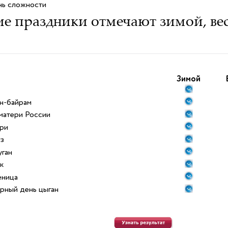
нь сложности
е праздники отмечают зимой, вес
Зимой
н-байрам
матери России
ри
з
ган
к
ница
рный день цыган