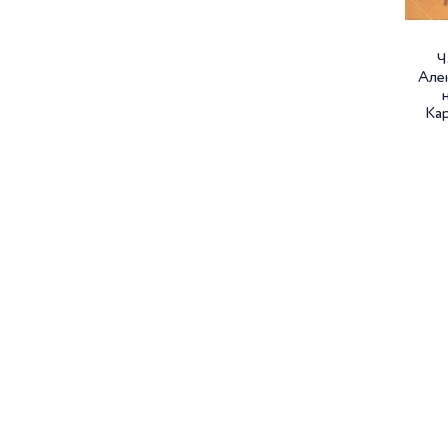
Ч
Алек
Кар