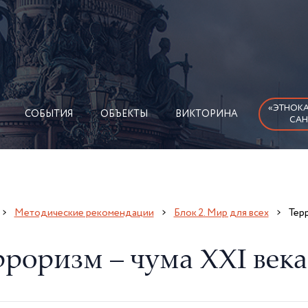
«ЭТНОКА
СОБЫТИЯ
ОБЪЕКТЫ
ВИКТОРИНА
САН
Методические рекомендации
Блок 2. Мир для всех
Терр
рроризм – чума XXI века