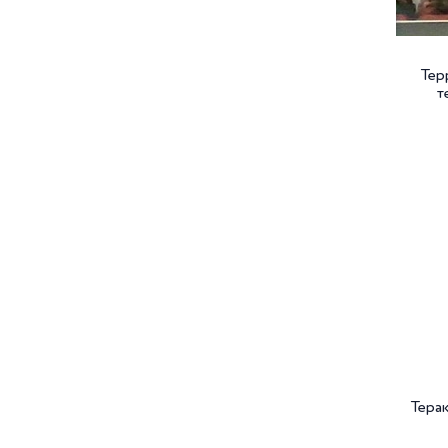
Тер
т
Терак