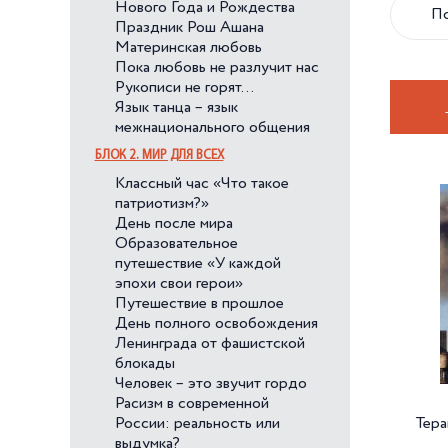
Нового Года и Рождества
Праздник Рош Ашана
Материнская любовь
Пока любовь не разлучит нас
Рукописи не горят…
Язык танца – язык
межнационального общения
БЛОК 2. МИР ДЛЯ ВСЕХ
Классный час «Что такое
патриотизм?»
День после мира
Образовательное
путешествие «У каждой
эпохи свои герои»
Путешествие в прошлое
День полного освобождения
Ленинграда от фашистской
блокады
Человек – это звучит гордо
Расизм в современной
России: реальность или
Тера
выдумка?