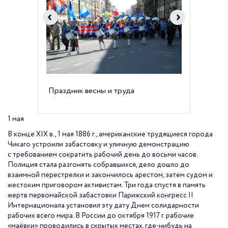
Праздник весны и труда
Весна 
1 мая
В конце XIX в., 1 мая 1886 г., американские трудящиеся города
Чикаго устроили забастовку и уличную демонстрацию
с требованием сократить рабочий день до восьми часов.
Полиция стала разгонять собравшихся, дело дошло до
взаимной перестрелки и закончилось арестом, затем судом и
жестоким приговором активистам. Три года спустя в память
жертв первомайской забастовки Парижский конгресс II
Интернационала установил эту дату Днем солидарности
рабочих всего мира. В России до октября 1917 г. рабочие
«маёвки» проводились в скрытых местах, где-нибудь на