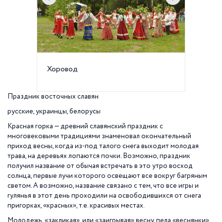
Хоровод
Катание
Праздник восточных славян
русские, украинцы, белорусы
Красная горка — древний славянский праздник с
многовековыми традициями знаменовал окончательный
приход весны, когда из-под талого снега выходит молодая
трава, на деревьях лопаются почки. Возможно, праздник
получил название от обычая встречать в это утро восход
солнца, первые лучи которого освещают все вокруг багряным
светом. А возможно, название связано с тем, что все игры и
гулянья в этот день проходили на освободившихся от снега
пригорках, «красных», т.е. красивых местах.
Молодежь, «закликая», или «заигрывая» весну, пела «веснянки»