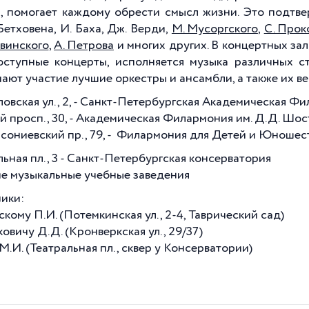
, помогает каждому обрести смысл жизни. Это подтв
Бетховена, И. Баха, Дж. Верди,
М. Мусоргского
,
С. Прок
авинского
,
А. Петрова
и многих других. В концертных за
ступные концерты, исполняется музыка различных ст
ают участие лучшие оркестры и ансамбли, а также их в
овская ул., 2, - Санкт-Петербургская Академическая Ф
й просп., 30, - Академическая Филармония им. Д.Д. Шо
псониевский пр., 79, - Филармония для Детей и Юношес
ьная пл., 3 - Санкт-Петербургская консерватория
ие музыкальные учебные заведения
ики:
кому П.И. (Потемкинская ул., 2-4, Таврический сад)
овичу Д.Д. (Кронверкская ул., 29/37)
М.И. (Театральная пл., сквер у Консерватории)