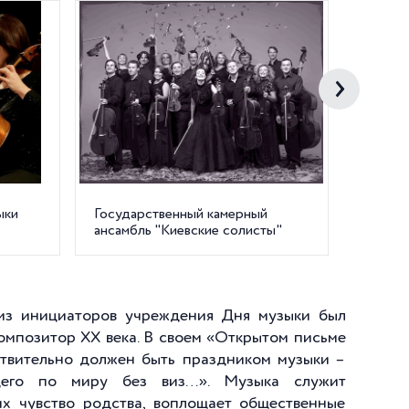
ыки
Государственный камерный
Поэзия 
ансамбль "Киевские солисты"
Клоди
из инициаторов учреждения Дня музыки был
омпозитор XX века. В своем «Открытом письме
ствительно должен быть праздником музыки –
ующего по миру без виз…». Музыка служит
х чувство родства, воплощает общественные