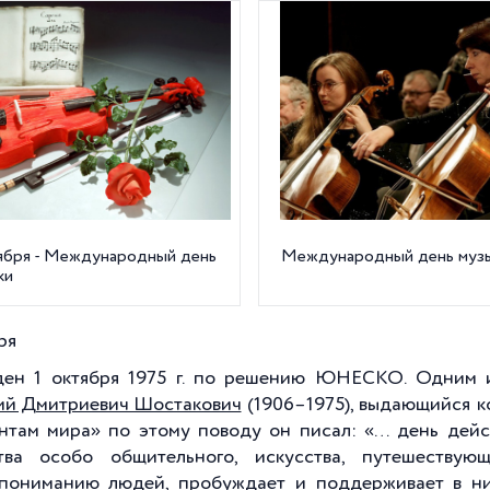
тября - Международный день
Международный день муз
ки
ря
ен 1 октября 1975 г. по решению ЮНЕСКО. Одним 
й Дмитриевич Шостакович
(1906–1975), выдающийся к
нтам мира» по этому поводу он писал: «… день дей
ства особо общительного, искусства, путешеств
пониманию людей, пробуждает и поддерживает в ни