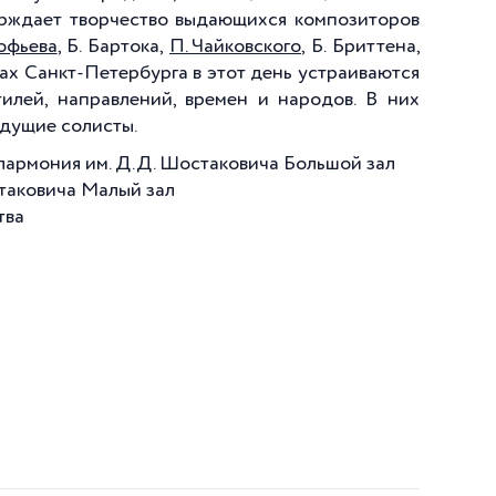
ерждает творчество выдающихся композиторов
офьева
, Б. Бартока,
П. Чайковского
, Б. Бриттена,
лах Санкт-Петербурга в этот день устраиваются
илей, направлений, времен и народов. В них
едущие солисты.
илармония им. Д.Д. Шостаковича Большой зал
стаковича Малый зал
тва