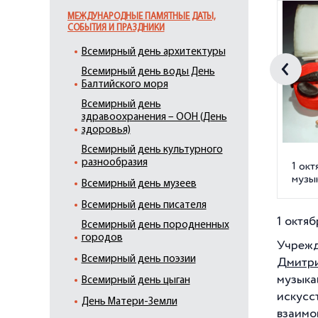
МЕЖДУНАРОДНЫЕ ПАМЯТНЫЕ ДАТЫ,
СОБЫТИЯ И ПРАЗДНИКИ
Всемирный день архитектуры
Всемирный день воды День
Балтийского моря
Всемирный день
здравоохранения – ООН (День
здоровья)
Всемирный день культурного
разнообразия
1 ок
музы
Всемирный день музеев
Всемирный день писателя
1 октяб
Всемирный день породненных
городов
Учрежд
Всемирный день поэзии
Дмитри
музыка
Всемирный день цыган
искус
День Матери-Земли
взаимо