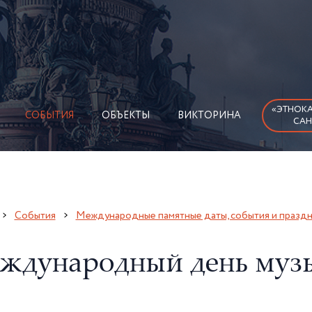
«ЭТНОКА
СОБЫТИЯ
ОБЪЕКТЫ
ВИКТОРИНА
САН
События
Международные памятные даты, события и празд
ждународный день муз