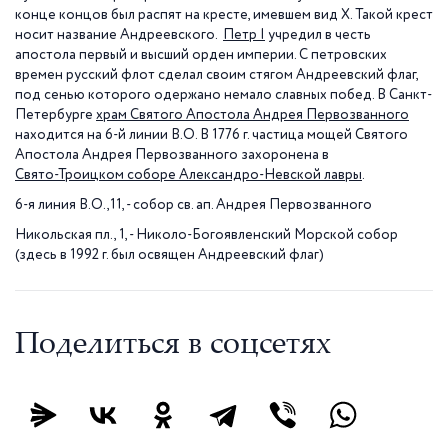
конце концов был распят на кресте, имевшем вид X. Такой крест
носит название Андреевского.
Петр I
учредил в честь
апостола первый и высший орден империи. С петровских
времен русский флот сделал своим стягом Андреевский флаг,
под сенью которого одержано немало славных побед. В Санкт-
Петербурге
храм Святого Апостола Андрея Первозванного
находится на 6-й линии В.О. В 1776 г. частица мощей Святого
Апостола Андрея Первозванного захоронена в
Свято-Троицком соборе Александро-Невской лавры
.
6-я линия В.О.,11, - собор св. ап. Андрея Первозванного
Никольская пл., 1, - Николо-Богоявленский Морской собор
(здесь в 1992 г. был освящен Андреевский флаг)
Поделиться в соцсетях