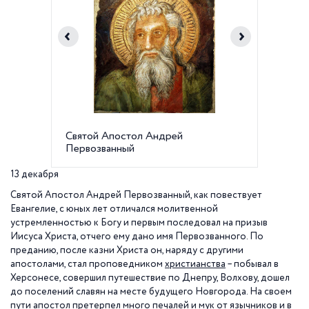
Святой Апостол Андрей
Икона 
Первозванный
Первоз
13 декабря
Святой Апостол Андрей Первозванный, как повествует
Евангелие, с юных лет отличался молитвенной
устремленностью к Богу и первым последовал на призыв
Иисуса Христа, отчего ему дано имя Первозванного. По
преданию, после казни Христа он, наряду с другими
апостолами, стал проповедником
христианства
– побывал в
Херсонесе, совершил путешествие по Днепру, Волхову, дошел
до поселений славян на месте будущего Новгорода. На своем
пути апостол претерпел много печалей и мук от язычников и в