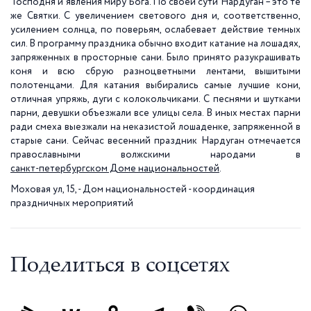
Господня и явления миру Бога. По своей сути Нардуган – это те
же Святки. С увеличением светового дня и, соответственно,
усилением солнца, по поверьям, ослабевает действие темных
сил. В программу праздника обычно входит катание на лошадях,
запряженных в просторные сани. Было принято разукрашивать
коня и всю сбрую разноцветными лентами, вышитыми
полотенцами. Для катания выбирались самые лучшие кони,
отличная упряжь, дyги с колокольчиками. С песнями и шутками
парни, девушки объезжали все улицы села. В иных местах парни
ради смеха выезжали на неказистой лошаденке, запряженной в
старые сани. Сейчас весенний праздник Нардуган отмечается
православными волжскими народами в
санкт-петербургском Доме национальностей
.
Моховая ул, 15, - Дом национальностей - координация
праздничных мероприятий
Поделиться в соцсетях