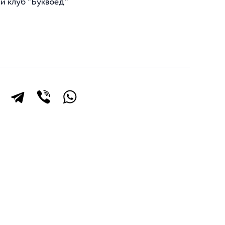
ый клуб "Буквоед"