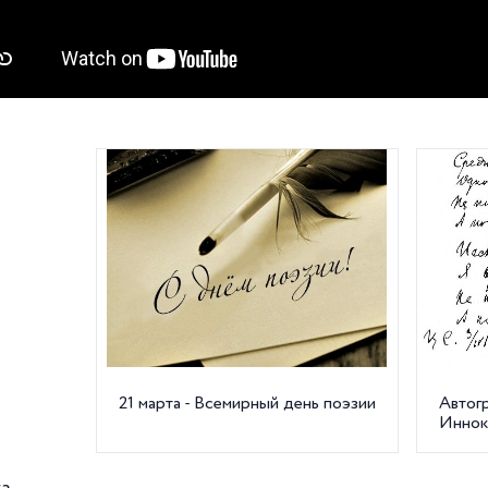
21 марта - Всемирный день поэзии
Автог
Инноке