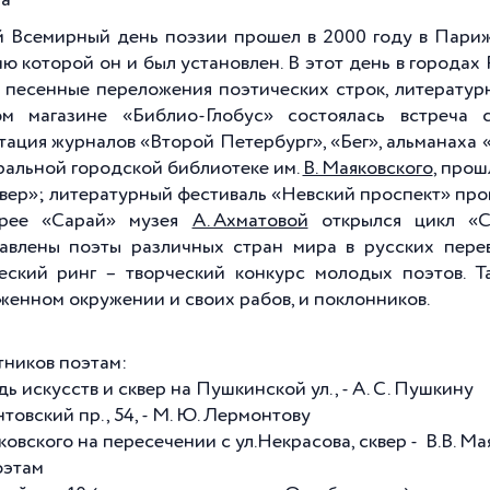
та
 Всемирный день поэзии прошел в 2000 году в Пари
ю которой он и был установлен. В этот день в города
, песенные переложения поэтических строк, литератур
м магазине «Библио-Глобус» состоялась встреча 
тация журналов «Второй Петербург», «Бег», альманаха 
ральной городской библиотеке им.
В. Маяковского
, прош
вер»; литературный фестиваль «Невский проспект» про
ерее «Сарай» музея
А. Ахматовой
открылся цикл «С
авлены поэты различных стран мира в русских пере
еский ринг – творческий конкурс молодых поэтов. Т
женном окружении и своих рабов, и поклонников.
тников поэтам:
 искусств и сквер на Пушкинской ул., - А. С. Пушкину
овский пр., 54, - М. Ю. Лермонтову
ковского на пересечении с ул.Некрасова, сквер - В.В. М
оэтам