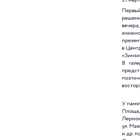
21 мар
Международный день защиты
детей
Первый
Международный день
решени
коренных народов мира
вечера
Международный день
книжно
мигранта
презен
Международный день мира
в Цент
«Зинзи
Международный день музыки
В гал
Международный день
предст
освобождения узников
фашистских концлагерей
поэтич
Международный день охраны
востор
памятников и исторических
мест
У памя
Международный день памяти
жертв Холокоста
Площадь
Лермонт
Международный день памяти
жертв фашизма
ул. Мая
и др. п
Международный день
пожилых людей