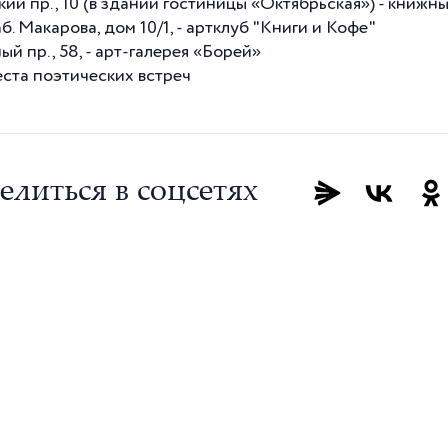
ий пр., 10 (в здании гостиницы «Октябрьская») - книжн
аб. Макарова, дом 10/1, - артклуб "Книги и Кофе"
й пр., 58, - арт-галерея «Борей»
еста поэтических встреч
елиться в соцсетях