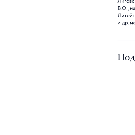
Лиговск
Международный день полета
В.О., н
человека в космос
Литейны
Международный день птиц
и др. м
Международный день родного
языка
Международный день семей
Международный день танца
Под
Международный день театра
Международный день учителя
Международный женский день