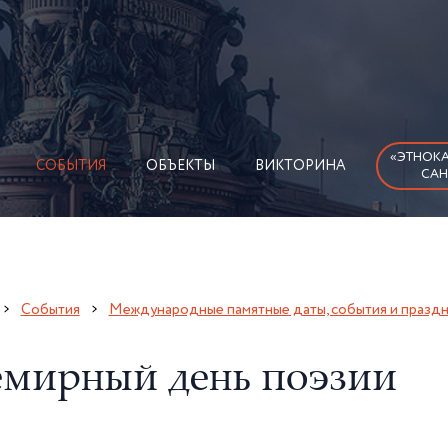
«ЭТНОКА
СОБЫТИЯ
ОБЪЕКТЫ
ВИКТОРИНА
САН
События
Международные памятные даты, события и празд
емирный день поэзии