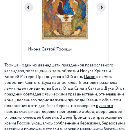
Икона Святой Троицы
Народн
играми,
Троица – один из двенадцати праздников
православного
календаря, посвященных земной жизни Иисуса Христа и
Божией Матери. Празднуется в 50-й день
Пасхи
в память
сошествия Святого Духа на апостолов. В основе праздника
лежит идея триединства Бога: Отца, Сына и Святого Духа. Этот
праздник совпадал с языческими празднествами, отмечавшими
конец весеннего периода жизни природы. Главным объектом
поклонения в эти дни была береза, по поверьям
русского
народа счастливое дерево, приносящее добро, оберегающее
от зла, изгоняющее болезни. В день Троицы все
православные
храмы России украшались срубленными березками, березовыми
ветвями, а прихожане стояли в церкви с маленькими букетиками