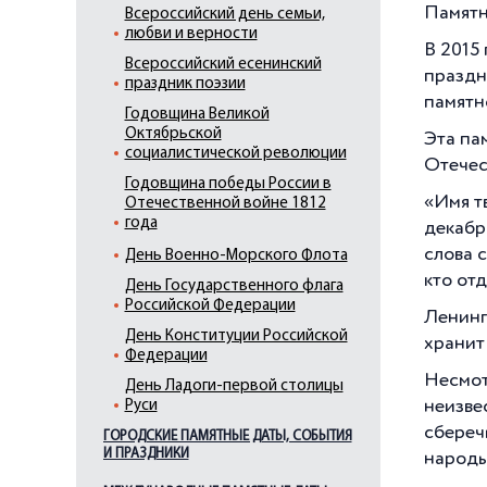
Памятн
Всероссийский день семьи,
любви и верности
В 2015
Всероссийский есенинский
праздн
праздник поэзии
памятн
Годовщина Великой
Октябрьской
Эта па
социалистической революции
Отечес
Годовщина победы России в
«Имя т
Отечественной войне 1812
года
декабря
слова с
День Военно-Морского Флота
кто от
День Государственного флага
Российской Федерации
Ленинг
День Конституции Российской
хранит 
Федерации
Несмот
День Ладоги-первой столицы
неизве
Руси
сбереч
ГОРОДСКИЕ ПАМЯТНЫЕ ДАТЫ, СОБЫТИЯ
День Неизвестного Солдата
И ПРАЗДНИКИ
народы
День Победы