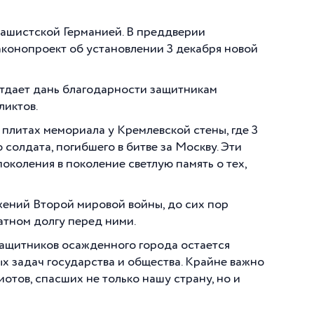
 фашистской Германией. В преддверии
законопроект об установлении 3 декабря новой
 отдает дань благодарности защитникам
ликтов.
 плитах мемориала у Кремлевской стены, где 3
 солдата, погибшего в битве за Москву. Эти
поколения в поколение светлую память о тех,
жений Второй мировой войны, до сих пор
латном долгу перед ними.
защитников осажденного города остается
ых задач государства и общества. Крайне важно
отов, спасших не только нашу страну, но и