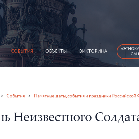
«ЭТНОКА
СОБЫТИЯ
ОБЪЕКТЫ
ВИКТОРИНА
САН
События
Памятные даты, события и праздники Российской
нь Неизвестного Солдат