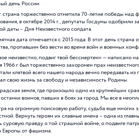
ый день России
 г. страна торжественно отметила 70-летие победы над
ования, в октябре 2014 г., депутаты Госдумы одобрили 
ой даты – Дня Неизвестного солдата.
мятная дата отмечается с 2015 года. В этот день страна
тва, пропавшим без вести во время войн и военных конф
вое неизвестно, подвиг твой бессмертен» — написано на
 1966 г. был торжественно захоронен прах неизвестного
тали клятвой всего нашего народа вечно передавать из 
дал свою жизнь за свободу и независимость Родины.
радская земля, где произошло одно из крупнейших сра
останки воинов, павших в боях за город. Мы все в неоп
ря на огромную поисковую работу, судьба еще многих 
стной. Вернуть героям их славные имена – одна из главн
ь суровую правду о той страшной войне, о подвиге патри
 Европы от фашизма.