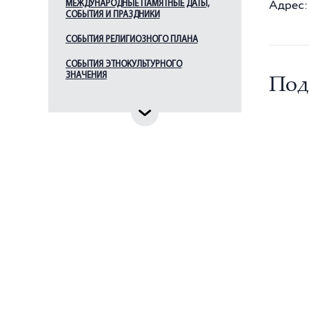
МЕЖДУНАРОДНЫЕ ПАМЯТНЫЕ ДАТЫ,
Адрес:
День России
СОБЫТИЯ И ПРАЗДНИКИ
День Российской науки
СОБЫТИЯ РЕЛИГИОЗНОГО ПЛАНА
День балалайки
СОБЫТИЯ ЭТНОКУЛЬТУРНОГО
День воссоединения Крыма с
ЗНАЧЕНИЯ
Под
Россией
День героев Отечества
День единения народов
России и республики Беларусь
День заповедников и
национальных парков
День защитника отечества
День знаний
День космонавтики
День матери России
День молодежи
День народного единства