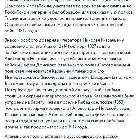
Атаманский полк, сформированный в 1775 г. атаманом Войска
1867
Донского Иловайским, участвовал во всех военных кампаниях
Российской империи и был образцом для всех казачьих полков.
Тысячи донцов были удостоены правительственных наград.
Особенно отличились атаманцы в период Отечественной
войны 1812 года.
Знаком особого доверия императора Николая I казачьему
сословию стал его Указ от 2 (14) октября 1827 года о
назначении наследника российского престола великого князя
Александра Николаевича августейшим атаманом казачьих
войск и шефом Донского Атаманского полка. С этого времени
полк стал именоваться Казачьим Атаманским Его
Императорского Высочества Наследника Цесаревича полком.
В этом же году два эскадрона полка прибыли в Санкт-
Петербург для несения дозорной и караульной службы в
столице и охраны императорского дворца. Казармы полка были
устроены на берегу Невы в поселке Рыбацкое, позже (1853)
построены казармы недалеко от Александро-Невской лавры.
Казаки, призванные в Атаманский полк, находились в столице
по три года, а затем уезжали на Дон, им на смену прибывали
другие, и так продолжалось до 1917 года.
Атаманский полк участвовал в русско-шведских, русско-