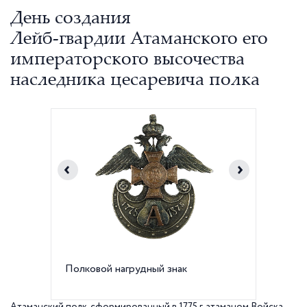
День создания
Лейб-гвардии Атаманского его
императорского высочества
наследника цесаревича полка
Полковой нагрудный знак
К.К.Пир
Гв.Атам
Цесарев
Уральск