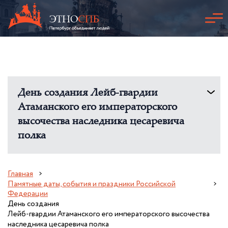
День создания Лейб-гвардии
Атаманского его императорского
высочества наследника цесаревича
полка
Главная
Памятные даты, события и праздники Российской
Федерации
День создания
Лейб-гвардии Атаманского его императорского высочества
наследника цесаревича полка