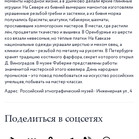
моменты народной жизни, а в Дымково делали яркие глиняные
игрушки. На Севере из бивней вымерших мамонтов изготовляли
украшенные резьбой гребни и застежки, а из бивня моржа
получались браслеты, шкатулки, табакерки, шахматы,
прославившие холмогорских мастеров. В местах, где растили
лён, процветали ткачество и вышивка. В Оренбуржье из шерсти
коз вязали невесомые, но тёплые платки. На Кавказе
национальные одежды украшали шерстью и мехом овец, а
клинки и сабли – резьбой по металлу на рукоятях. В Петербурге
хранят традицию костяного фарфора, секрет которого открыл
Д. Виноградов. В музее Фаберже представлены работы
знаменитой мастерской этого ювелира. День народных
промыслов – это повод полюбоваться на искусство российских
умельцев, побывать на мастер-классах.
Адрес: Российский этнографический музей - Инженерная ул., 4
Поделиться в соцсетях