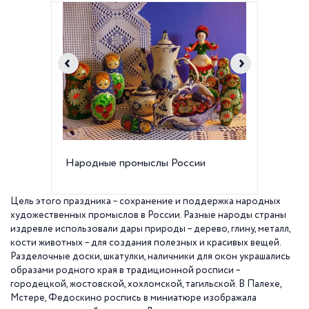
Народные промыслы России
Лакова
песня",
Цель этого праздника – сохранение и поддержка народных
художественных промыслов в России. Разные народы страны
издревле использовали дары природы – дерево, глину, металл,
кости животных – для создания полезных и красивых вещей.
Разделочные доски, шкатулки, наличники для окон украшались
образами родного края в традиционной росписи –
городецкой, жостовской, хохломской, тагильской. В Палехе,
Мстере, Федоскино роспись в миниатюре изображала