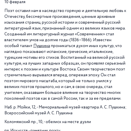
10 февраля
Поэт оставил нам в наследство горячую и деятельную любовь к
Отечеству, бессмертные произведения, ценные архивные
изыскания страниц русской истории и современный русский
литературный язык, признанный одним из великих языков мира.
Созданный им литературный журнал «Современник» стал
властителем умов на долгие годы (1836–1866). Известен
особый талант
Пушкина
проникаться духом иных культур, что
наглядно показывают испанские, греческие, итальянские,
турецкие мотивы его стихов. Воспитанный на великой русской
культуре, на лучших западных образцах, он проявлял серьезный
интерес к поэзии и культуре Востока. Своим творчеством поэт
стремительно вырывался вперед, опережая эпоху. Он стал
поэтом мирового масштаба, который не только учился у
великих поэтов прошлого, но и сам, в свою очередь, стал
учителем, оказавшим большое влияние на творчество многих
поколений поэтов как в самой России, так и за ее пределами.
Наб. р. Мойки, 12, - Мемориальный музей-квартира А. С. Пушкина;
Всероссийский музей А. С. Пушкина
Коломяжский пр., 10, - обелиск на месте дуэли
пл. Искусств - памятник поэту