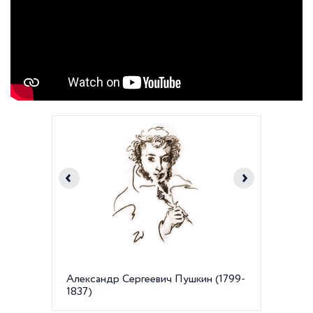
Александр Сергеевич Пушкин (1799-
Музей-к
1837)
реки Мо