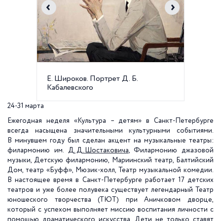
Е. Широков. Портрет Д. Б.
Неделя 
Кабалевского
24-31 марта
Ежегодная неделя «Культура – детям» в Санкт-Петербурге
всегда насыщена значительными культурными событиями.
В минувшем году был сделан акцент на музыкальные театры:
филармонию им.
Д. Д. Шостаковича
, Филармонию джазовой
музыки, Детскую филармонию, Мариинский театр, Балтийский
Дом, театр «Буфф», Мюзик-холл, Театр музыкальной комедии.
В настоящее время в Санкт-Петербурге работает 17 детских
театров и уже более полувека существует легендарный Театр
юношеского творчества (ТЮТ) при Аничковом дворце,
который с успехом выполняет миссию воспитания личности с
помощью драматического искусства. Дети не только ставят