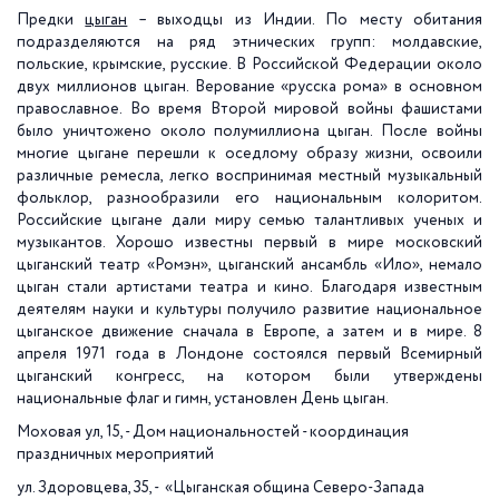
Предки
цыган
– выходцы из Индии. По месту обитания
подразделяются на ряд этнических групп: молдавские,
польские, крымские, русские. В Российской Федерации около
двух миллионов цыган. Верование «русска рома» в основном
православное. Во время Второй мировой войны фашистами
было уничтожено около полумиллиона цыган. После войны
многие цыгане перешли к оседлому образу жизни, освоили
различные ремесла, легко воспринимая местный музыкальный
фольклор, разнообразили его национальным колоритом.
Российские цыгане дали миру семью талантливых ученых и
музыкантов. Хорошо известны первый в мире московский
цыганский театр «Ромэн», цыганский ансамбль «Ило», немало
цыган стали артистами театра и кино. Благодаря известным
деятелям науки и культуры получило развитие национальное
цыганское движение сначала в Европе, а затем и в мире. 8
апреля 1971 года в Лондоне состоялся первый Всемирный
цыганский конгресс, на котором были утверждены
национальные флаг и гимн, установлен День цыган.
Моховая ул, 15, - Дом национальностей - координация
праздничных мероприятий
ул. Здоровцева, 35, - «Цыганская община Северо-Запада