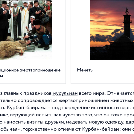
иционное жертвоприношение
Мечеть
на
з главных праздников
мусульман
всего мира. Отмечаетс
ательно сопровождается жертвоприношением животных.
ть Курбан-байрама – подтверждение истинности веры в
ике, верующий испытывал чувство того, что он тоже про
о наносить визиты друзьям, надевать новую одежду, да
 обычаям, торжественно отмечают Курбан-байрам: они с