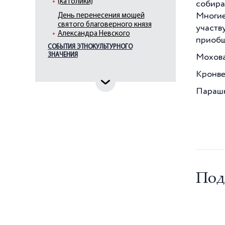
(католики)
собира
Многие
День перенесения мощей
святого благоверного князя
участв
Александра Невского
приобщ
СОБЫТИЯ ЭТНОКУЛЬТУРНОГО
День празднования в честь
ЗНАЧЕНИЯ
Мохова
Казанской иконы Божией
Матери
Кронве
День рождения Пророка
Мухаммеда
Парашют
День святого Георгия
Победоносца
День святого апостола Андрея
Первозванного
День святой Троицы
(Пятидесятница)
Затик (пасха христиан
Под
армянской апостольской
церкви)
Зула Хурал (`Праздник тысячи
лампад`)