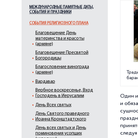
МЕЖДУНАРОДНЫЕ ПАМЯТНЫЕ ДАТЫ,
СОБЫТИЯ И ПРАЗДНИКИ
СОБЫТИЯ РЕЛИГИОЗНОГО ПЛАНА
Благовещение День
материнства и красоты
(армяне)
Благовещение Пресвятой
Богородицы
Благословение винограда
Трад
(армяне)
бара
Вардавар
Вербное воскресенье, Вход
Один и
Господень в Иерусалим
и обяз
День Всех святых
сущнос
День Святого праведного
праздн
Иоанна Кронштадтского
принят
День всех святых и День
следуя
поминовения усопших