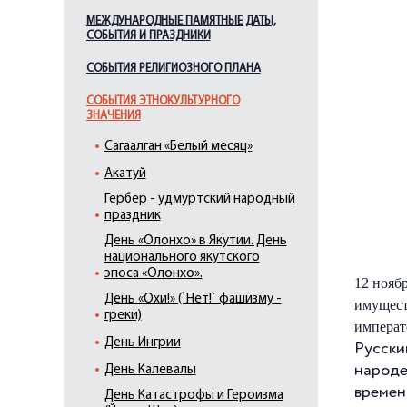
МЕЖДУНАРОДНЫЕ ПАМЯТНЫЕ ДАТЫ,
СОБЫТИЯ И ПРАЗДНИКИ
СОБЫТИЯ РЕЛИГИОЗНОГО ПЛАНА
СОБЫТИЯ ЭТНОКУЛЬТУРНОГО
ЗНАЧЕНИЯ
Cагаалган «Белый месяц»
Акатуй
Гербер - удмуртский народный
праздник
День «Олонхо» в Якутии. День
национального якутского
эпоса «Олонхо».
12 нояб
День «Охи!» (`Нет!` фашизму -
имущест
греки)
императ
День Ингрии
Русски
народе
День Калевалы
времен
День Катастрофы и Героизма