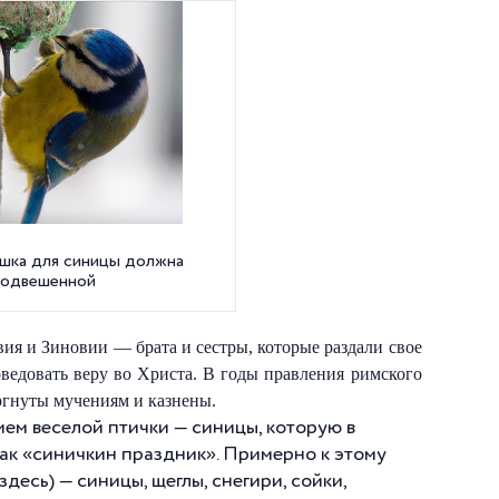
шка для синицы должна
подвешенной
ия и Зиновии — брата и сестры, которые раздали свое
ведовать веру во Христа. В годы правления римского
ргнуты мучениям и казнены.
ием веселой птички — синицы, которую в
 как «синичкин праздник». Примерно к этому
есь) — синицы, щеглы, снегири, сойки,