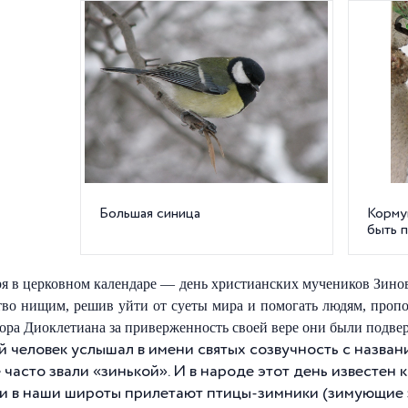
Большая синица
Корму
быть 
ря в церковном календаре — день христианских мучеников Зинов
во нищим, решив уйти от суеты мира и помогать людям, пропо
ора Диоклетиана за приверженность своей вере они были подве
й человек услышал в имени святых созвучность с назван
 часто звали «зинькой». И в народе этот день известен
и в наши широты прилетают птицы-зимники (зимующие зд