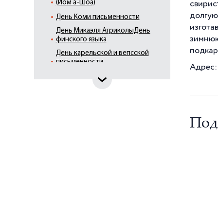
(Йом а-Шоа)
свирис
долгую
День Коми письменности
изгота
День Микаэля АгриколыДень
зимнюю
финского языка
подкар
День карельской и вепсской
письменности
Адрес: 
День матери (греки, латыши,
литовцы, немцы, финны,
эстонцы)
День славянской
письменности и культуры
Под
Джеоргуба (осетины)
Жаворонки
Зиновий-Синичник
Иванов день
Иванов день. Иван Купала
Карнавал - Кееноба
Красная горка