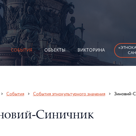
«ЭТНОКА
СОБЫТИЯ
ОБЪЕКТЫ
ВИКТОРИНА
САН
События
События этнокультурного значения
Зиновий-С
новий-Синичник