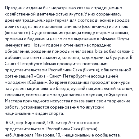
Праздник издавна был неразрывно связан с традиционно-
хозяйственной деятельностью якутов. У них сохранилась
древняя традиция, характерная для скотоводческих народов,
делить год на две половины: зимнюю (осень-зима) и летнюю
(весна-лето). Существования границы между старым и новым,
прошлым и будущим и нашло свое выражение в Ысыахе. Якуты
именуют его Новым годом и отмечают как праздник
обновления, рождения природы и человека. Ысыах был связан с
добрым, светлым началом и, конечно, надеждами на будущее. В
Санкт-Петербурге Ысыах проводится постоянным
представительством Республики Саха (Якутия), общественной
организацией «Саха – Санкт-Петербург» и ассоциацией
молодежи «Сайдыы». Во время праздника проходят конкурсы
на лучшее национальное блюдо, лучший национальный костюм,
тюсюльге, состязания молодых запевал осуохая, тойуксутов.
Мастера прикладного искусства показывают свои творческие
работы, устраиваются соревнования по якутским
национальным видам спорта.
В.О., пер. Биржевой, 1/10 литер А - постоянное
представительство Республики Саха (Якутия)
наб. Адмирала Макарова, 10, - национальные сообщества.