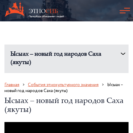
Ысыах – новый год народов Саха
(якуты)
Главная
События этнокультурного значения
Ысыах –
новый год народов Саха (якуты)
Ысыах – новый год народов Саха
(якуты)