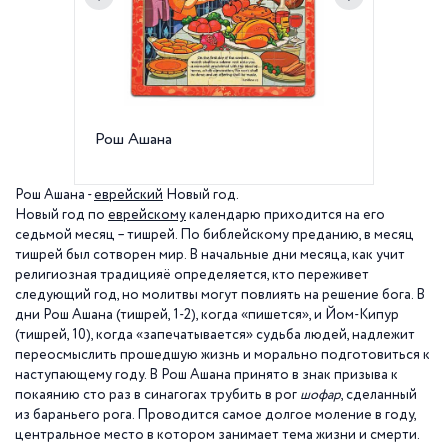
Рош Ашана
В Рош 
шофар -
Рош Ашана -
еврейский
Новый год.
Новый год по
еврейскому
календарю приходится на его
седьмой месяц – тишрей. По библейскому преданию, в месяц
тишрей был сотворен мир. В начальные дни месяца, как учит
религиозная традицияё определяется, кто переживет
следующий год, но молитвы могут повлиять на решение бога. В
дни Рош Ашана (тишрей, 1-2), когда «пишется», и Йом-Кипур
(тишрей, 10), когда «запечатывается» судьба людей, надлежит
переосмыслить прошедшую жизнь и морально подготовиться к
наступающему году. В Рош Ашана принято в знак призыва к
покаянию сто раз в синагогах трубить в рог
шофар
, сделанный
из бараньего рога. Проводится самое долгое моление в году,
центральное место в котором занимает тема жизни и смерти.