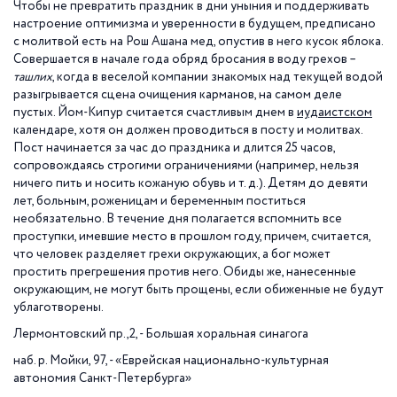
Чтобы не превратить праздник в дни уныния и поддерживать
настроение оптимизма и уверенности в будущем, предписано
с молитвой есть на Рош Ашана мед, опустив в него кусок яблока.
Совершается в начале года обряд бросания в воду грехов –
ташлих
, когда в веселой компании знакомых над текущей водой
разыгрывается сцена очищения карманов, на самом деле
пустых. Йом-Кипур считается счастливым днем в
иудаистском
календаре, хотя он должен проводиться в посту и молитвах.
Пост начинается за час до праздника и длится 25 часов,
сопровождаясь строгими ограничениями (например, нельзя
ничего пить и носить кожаную обувь и т. д.). Детям до девяти
лет, больным, роженицам и беременным поститься
необязательно. В течение дня полагается вспомнить все
проступки, имевшие место в прошлом году, причем, считается,
что человек разделяет грехи окружающих, а бог может
простить прегрешения против него. Обиды же, нанесенные
окружающим, не могут быть прощены, если обиженные не будут
ублаготворены.
Лермонтовский пр.,2, - Большая хоральная синагога
наб. р. Мойки, 97, - «Еврейская национально-культурная
автономия Санкт-Петербурга»