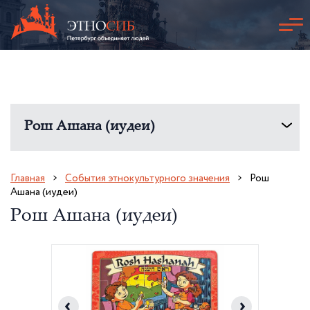
Рош Ашана (иудеи)
Главная
События этнокультурного значения
Рош
Ашана (иудеи)
Рош Ашана (иудеи)