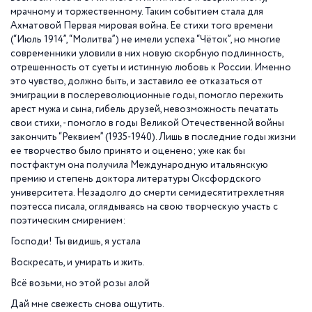
мрачному и торжественному. Таким событием стала для
Ахматовой Первая мировая война. Ее стихи того времени
(“Июль 1914”, “Молитва”) не имели успеха “Чёток”, но многие
современники уловили в них новую скорбную подлинность,
отрешенность от суеты и истинную любовь к России. Именно
это чувство, должно быть, и заставило ее отказаться от
эмиграции в послереволюционные годы, помогло пережить
арест мужа и сына, гибель друзей, невозможность печатать
свои стихи, - помогло в годы Великой Отечественной войны
закончить “Реквием” (1935-1940). Лишь в последние годы жизни
ее творчество было принято и оценено; уже как бы
постфактум она получила Международную итальянскую
премию и степень доктора литературы Оксфордского
университета. Незадолго до смерти семидесятитрехлетняя
поэтесса писала, оглядываясь на свою творческую участь с
поэтическим смирением:
Господи! Ты видишь, я устала
Воскресать, и умирать и жить.
Всё возьми, но этой розы алой
Дай мне свежесть снова ощутить.