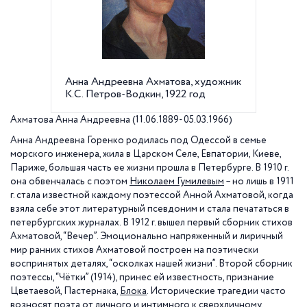
Анна Андреевна Ахматова, художник
Альмана
К.С. Петров-Водкин, 1922 год
напечат
Петрогр
Ахматова Анна Андреевна (11.06.1889- 05.03.1966)
Анна Андреевна Горенко родилась под Одессой в семье
морского инженера, жила в Царском Селе, Евпатории, Киеве,
Париже, большая часть ее жизни прошла в Петербурге. В 1910 г.
она обвенчалась с поэтом
Николаем Гумилевым
– но лишь в 1911
г. стала известной каждому поэтессой Анной Ахматовой, когда
взяла себе этот литературный псевдоним и стала печататься в
петербургских журналах. В 1912 г. вышел первый сборник стихов
Ахматовой, “Вечер”. Эмоционально напряженный и лиричный
мир ранних стихов Ахматовой построен на поэтически
воспринятых деталях, “осколках нашей жизни”. Второй сборник
поэтессы, “Чётки” (1914), принес ей известность, признание
Цветаевой, Пастернака,
Блока
. Исторические трагедии часто
возносят поэта от личного и интимного к сверхличному,