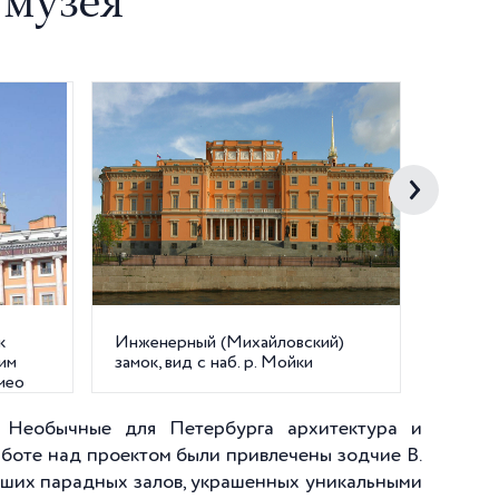
 музея
к
Инженерный (Михайловский)
Георгие
им
замок, вид с наб. р. Мойки
мео
. Необычные для Петербурга архитектура и
боте над проектом были привлечены зодчие В.
льших парадных залов, украшенных уникальными