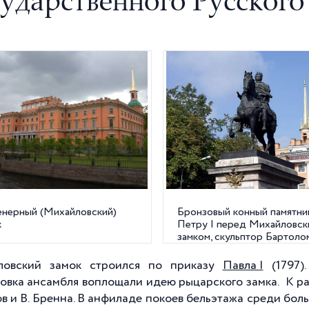
сударственного Русского
нерный (Михайловский)
Бронзовый конный памятни
к
Петру I перед Михайловск
замком, скульптор Бартоло
Растрелли
ловский замок строился по приказу
Павла I
(1797)
овка ансамбля воплощали идею рыцарского замка. К ра
в и В. Бренна. В анфиладе покоев бельэтажа среди бо