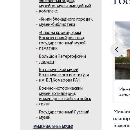
Го
«Вселенная воды»,
музейно-мультимедийный
комплекс
«Книги блокадного города»,
музей-библиотека
«Спас на крови», храм
Воскресения Христова,
государственный музей-
памятник
Большой Петергофский
дворец
Ботанический музей
Ботанического института
им. В.Л.Комарова РАН
Военно-исторический
Инже
музей артиллерии,
замо
инженерных войск и войск
связи
Михай
Государственный Русский
музей
планир
Бажено
Государственный Эрмитаж
МЕМОРИАЛЬНЫЕ МУЗЕИ