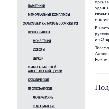
произв
Государственный
ПАМЯТНИКИ
здания
мемориальный музей
обороны и блокады
скульп
МЕМОРИАЛЬНЫЕ КОМПЛЕКСЫ
Ленинграда
многие
Государственный музей
ХРАМОВЫЕ И КУЛЬТОВЫЕ СООРУЖЕНИЯ
В наст
истории религии
ПРАВОСЛАВНЫЕ
русско
Государственный музей
политической истории
и «Отк
МОНАСТЫРИ
России. Детский центр
Телефон
исторического воспитания
СОБОРЫ
Адрес: 
Государственный музей
ЦЕРКВИ
театрального и
Режим р
музыкального искусства
ХРАМЫ АРМЯНСКОЙ
Домик Петра I
АПОСТОЛЬСКОЙ ЦЕРКВИ
Екатериненский дворец
КАТОЛИЧЕСКИЕ
Елагиноостровский
Под
ПРОТЕСТАНТСКИЕ
дворец-музей русского
декоративно-прикладного
ЛЮТЕРАНСКИЕ
искусства и интерьера
Зоологический музей
РЕФОРМАТСКИЕ