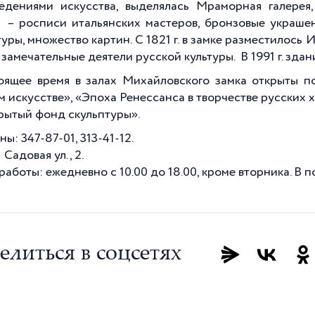
едениями искусства, выделялась Мраморная галерея,
 – росписи итальянских мастеров, бронзовые украшен
туры, множество картин. С
1821 г
. в замке разместилось
 замечательные деятели русской культуры. В
1991 г
. зда
оящее время в залах Михайловского замка открыты 
м искусстве», «Эпоха Ренессанса в творчестве русских 
рытый фонд скульптуры».
ы: 347-87-01, 313-41-12.
Садовая ул., 2.
аботы: ежедневно с 10.00 до 18.00, кроме вторника. В по
елиться в соцсетях