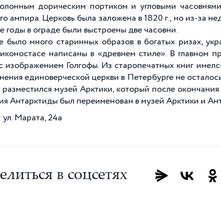
олонным дорическим портиком и угловыми часовнями
го ампира. Церковь была заложена в
1820 г
., но из-за н
же годы в ограде были выстроены две часовни.
е было много старинных образов в богатых ризах, ук
 иконостасе написаны в «древнем стиле». В главном 
 с изображением Голгофы. Из старопечатных книг имел
ения единоверческой церкви в Петербурге не осталось хр
 разместился музей Арктики, который после окончания
ия Антарктиды был переименован в музей Арктики и Ант
 ул. Марата, 24а
елиться в соцсетях