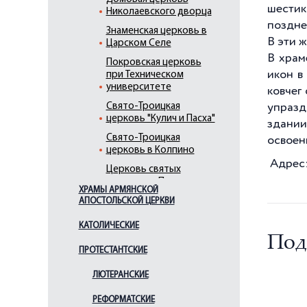
шестик
Николаевского дворца
поздне
Знаменская церковь в
В эти 
Царском Селе
В храм
Покровская церковь
икон в
при Техническом
университете
ковчег
Свято-Троицкая
упраздн
церковь "Кулич и Пасха"
здании
Свято-Троицкая
освоен
церковь в Колпино
Адрес:
Церковь святых
апостолов Петра и
ХРАМЫ АРМЯНСКОЙ
Павла в усадьбе
АПОСТОЛЬСКОЙ ЦЕРКВИ
"Знаменка"
Церковь Благовещения
КАТОЛИЧЕСКИЕ
Пресвятой Богородицы
Под
ПРОТЕСТАНТСКИЕ
Церковь Благовещения
Пресвятой Богородицы
ЛЮТЕРАНСКИЕ
(Пискаревская)
РЕФОРМАТСКИЕ
Церковь Воздвижения