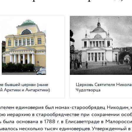
ие бывшей церкви (ныне
Церковь Святителя Никола
й Арктики и Антарктики)
Чудотворца
телем единоверия был монах-старообрядец Никодим, к
ю иерархию в старообрядчестве при сохранении особе
ь была основана в
1788 г
. в Елисаветграде в Малоросс
ывалось несколько тысяч единоверцев. Утвержденный в 