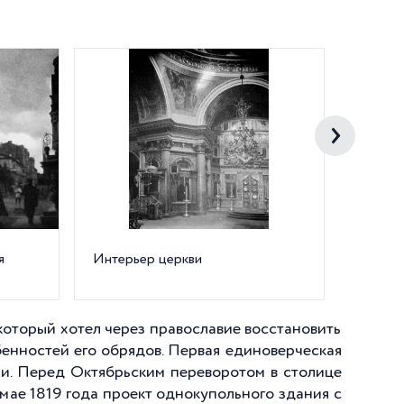
я
Интерьер церкви
Правос
Никола
оторый хотел через православие восстановить
нностей его обрядов. Первая единоверческая
ии. Перед Октябрьским переворотом в столице
мае 1819 года проект однокупольного здания с