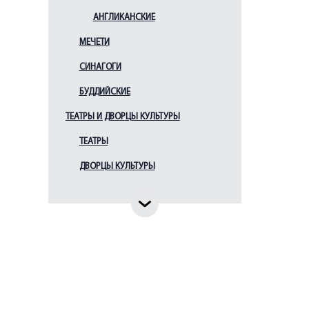
Креста Господня
АНГЛИКАНСКИЕ
больницы Чудновского
Церковь Вознесения
МЕЧЕТИ
Господня
СИНАГОГИ
Церковь Димитрия
Солунского
БУДДИЙСКИЕ
Церковь Казанской
иконы Божией Матери
ТЕАТРЫ И ДВОРЦЫ КУЛЬТУРЫ
Церковь Казанской
ТЕАТРЫ
иконы Божией Матери у
Красненького кладбища
ДВОРЦЫ КУЛЬТУРЫ
Церковь Рождества
Иоанна Предтечи (при
Суворовском военном
училище)
Церковь Рождества
Иоанна Предтечи на
Каменном острове
Церковь Рождества
Иоасафа Белгородского
в Парголово