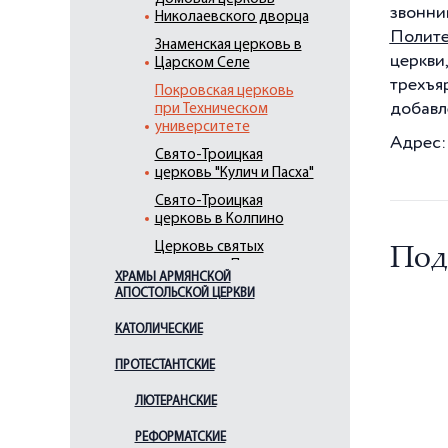
звонн
Николаевского дворца
Полите
Знаменская церковь в
церкви
Царском Селе
трехъя
Покровская церковь
добавл
при Техническом
университете
Адрес:
Свято-Троицкая
церковь "Кулич и Пасха"
Свято-Троицкая
церковь в Колпино
Церковь святых
Под
апостолов Петра и
ХРАМЫ АРМЯНСКОЙ
Павла в усадьбе
АПОСТОЛЬСКОЙ ЦЕРКВИ
"Знаменка"
Церковь Благовещения
КАТОЛИЧЕСКИЕ
Пресвятой Богородицы
ПРОТЕСТАНТСКИЕ
Церковь Благовещения
Пресвятой Богородицы
ЛЮТЕРАНСКИЕ
(Пискаревская)
РЕФОРМАТСКИЕ
Церковь Воздвижения