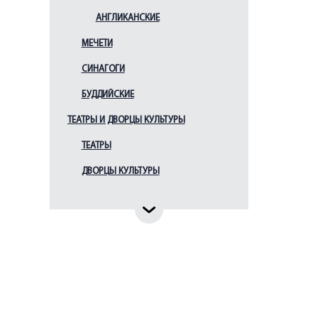
Креста Господня
АНГЛИКАНСКИЕ
больницы Чудновского
Церковь Вознесения
МЕЧЕТИ
Господня
СИНАГОГИ
Церковь Димитрия
Солунского
БУДДИЙСКИЕ
Церковь Казанской
иконы Божией Матери
ТЕАТРЫ И ДВОРЦЫ КУЛЬТУРЫ
Церковь Казанской
ТЕАТРЫ
иконы Божией Матери у
Красненького кладбища
ДВОРЦЫ КУЛЬТУРЫ
Церковь Рождества
Иоанна Предтечи (при
Суворовском военном
училище)
Церковь Рождества
Иоанна Предтечи на
Каменном острове
Церковь Рождества
Иоасафа Белгородского
в Парголово