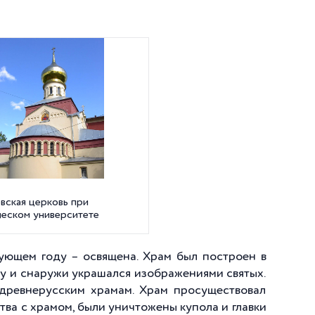
вская церковь при
ческом университете
дующем году – освящена. Храм был построен в
ку и снаружи украшался изображениями святых.
древнерусским храмам. Храм просуществовал
дства с храмом, были уничтожены купола и главки