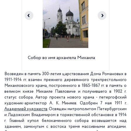
Собор во имя архангела Михаила
Собор в
Фото М
Возведен в память 300-летия царствования Дома Романовых в
1911-1914 гг. взамен прежнего деревянного трехпрестольного
Михаиловского храма, построенного в 1865-1867 гг. в память о
великом князе Михаиле Павловиче и получившего в
1902 г
.
статус собора. Автор проекта нового храма - петергофский
художник-архитектор А. К. Миняев. Одобрен 7 мая
1911 г
.
Академией художеств
. Освящен митрополитом Петербургским
и Ладожским Владимиром в торжественной обстановке в
1914
г
. Главный купол белокаменного собора возвышается над
зданием, замкнутым с востока тремя массивными апсидами.