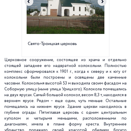
Свято-Троицкая церковь
Крестн
года
Церковное сооружение, состоящее из храма и отдельно
стоящей западнее его надвратной колокольни. Полностью
комплекс сформировался к 1901 г., когда к северу и к югу от
колокольни были построены и освящены две каменные
часовни. Колокольня высотой
53 м
выходила своим фасадом на
Соборную улицу (ныне улица Урицкого). Колокола помещались
на двух ярусах. Самый большой колокол, весом 8,3 т, находился в
верхнем ярусе. Рядом – еще один, чуть меньше. Остальные
помещались на нижнем ярусе. Здание церкви находилось в
глубине ограды. Пятиглавая церковь с одним центральным
куполом и четырьмя меньшими, расположенными по
диагоналям, имела в плане форму креста. Внутреннее
убранство поражало своей красотой, обилием богато