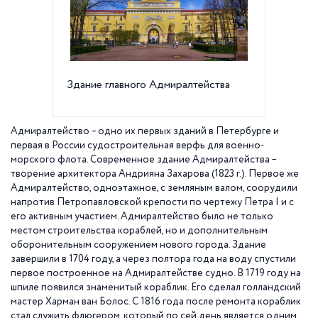
Здание главного Адмиралтейства
Корабл
Адмиралтейство – одно их первых зданий в Петербурге и
первая в России судостроительная верфь для военно-
морского флота. Современное здание Адмиралтейства –
творение архитектора Андрияна Захарова (1823 г.). Первое же
Адмиралтейство, одноэтажное, с земляным валом, соорудили
напротив Петропавловской крепости по чертежу Петра I и с
его активным участием. Адмиралтейство было не только
местом строительства кораблей, но и дополнительным
оборонительным сооружением нового города. Здание
завершили в 1704 году, а через полтора года на воду спустили
первое построенное на Адмиралтействе судно. В 1719 году на
шпиле появился знаменитый кораблик. Его сделал голландский
мастер Харман ван Болос. С 1816 года после ремонта кораблик
стал служить флюгером, который по сей день является одним