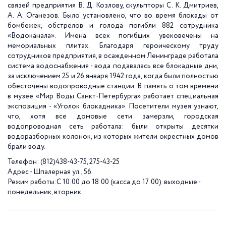
связей предприятия В. Д. Козлову, скульпторы С. К. Дмитриев,
А. А. Оганезов. Было установлено, что во время блокады от
бомбежек, обстрелов и голода погибли 882 сотрудника
«Водоканала». Имена всех погибших увековечены на
мемориальных плитах. Благодаря героическому труду
сотрудников предприятия, в осажденном Ленинграде работала
система водоснабжения - вода подавалась все блокадные дни,
за исключением 25 и 26 января 1942 года, когда были полностью
обесточены водопроводные станции. В память о том времени
в музее «Мир Воды Санкт-Петербурга» работает специальная
экспозиция - «Уголок блокадника». Посетители музея узнают,
что, хотя все домовые сети замерзли, городская
водопроводная сеть работала: были открыты десятки
водоразборных колонок, из которых жители окрестных домов
брали воду.
Телефон: (812)438-43-75, 275-43-25
Адрес - Шпалерная ул., 56.
Режим работы:С 10:00 до 18:00 (касса до 17:00). выходные -
понедельник, вторник.