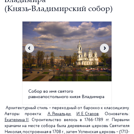
Владимира
(Князь-Владимирский собор)
Собор во имя святого
Убранс
равноапостольного князя Владимира
Архитектурный стиль – переходный от барокко к классицизму.
Авторы проекта:
А. Ринальди
,
И. Е. Старов
. Основатель:
Екатерина II
. Строительство велось в 1766-1789 гг. Первыми
храмами на месте собора была деревянная церковь Святителя
Николая, построенная в
1708 г
., затем Успенская церковь – (1713-