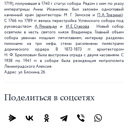
1719), получившая в
1740 г
. статус собора. Рядом с ним по указу
императрицы Анны Иоанновны был заложен одноглавый
каменный храм (архитекторы М. Г. Земсков и
П. А. Трезини
).
С 1766 по 1789 гг. велась перестройка Успенского собора под
руководством
А. Ринальди
и
И. Е. Старова
. Новый собор
освятили в честь святого князя Владимира. Главный объем
собора увенчан мощным пятиглавием, интерьер разделен
пилонами на три нефа, стены расчленены пилястрами
дорического ордера. В 1872-1873 гг. архитектором
Н. Ф. Брюлловым была выстроена ограда с двумя часовнями. С
1938 по 1941 гг. в соборе была резиденция митрополита
Ленинградского Алексия.
Адрес: ул. Блохина, 26.
Поделиться в соцсетях