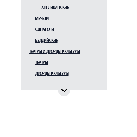
Собор во имя Казанской
АНГЛИКАНСКИЕ
иконы Божией Матери
(Казанский
МЕЧЕТИ
кафедральный собор)
СИНАГОГИ
Собор во имя
Преображения Господня
БУДДИЙСКИЕ
всей гвардии
(Спасо-Преображенский
ТЕАТРЫ И ДВОРЦЫ КУЛЬТУРЫ
собор)
Собор во имя
ТЕАТРЫ
Святителя Николая
Чудотворца (в память
ДВОРЦЫ КУЛЬТУРЫ
императора Павла I)
Собор во имя Святой
Живоначальной Троицы
лейб-гвардии
Измайловского полка
(Троице-Измайловский
собор)
Собор во имя архангела
Михаила
(Михаило-