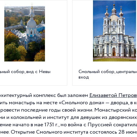
ьный собор, вид с Невы
Смольный собор, централь
вход
рхитектурный комплекс был заложен
Елизаветой Петров
ить монастырь на месте «Смольного дома» — дворца, в 
провести последние годы своей жизни. Монастырский к
ми и колокольней и институт для девушек из дворянски
ение начато в мае 1751 г., но война с Пруссией сократи
нее. Открытие Смольного института состоялось 28 июня