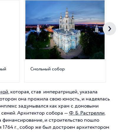
ный
Смольный собор
Интерь
ной
, которая, став императрицей, указала
котором она прожила свою юность, и надеялась
омплекс задумывался как храм с домовыми
х семей. Архитектор собора —
Ф. Б. Растрелли
.
ла финансирование, и строительство пошло
 1764 г., собор же был достроен архитектором