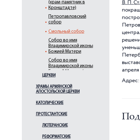
В. П. С
(храм-памятник в
Кронштадте)
покраш
Петропавловский
постро
собор
Петров
Смольный собор
центра
решени
Собор во имя
Владимирской иконы
уменьш
Божией Матери
Петерб
Собор во имя
выстав
Владимирской иконы
апреля 
Божией Матери (в
ЦЕРКВИ
Кронштадте)
Адрес:
Собор во имя
ХРАМЫ АРМЯНСКОЙ
Воздвижения Честного и
АПОСТОЛЬСКОЙ ЦЕРКВИ
Животворящего Креста
Господня
КАТОЛИЧЕСКИЕ
(Казачий
Крестовоздвиженский
ПРОТЕСТАНТСКИЕ
Под
собор)
и церковь во имя
ЛЮТЕРАНСКИЕ
Тихвинской иконы
Божией Матери
РЕФОРМАТСКИЕ