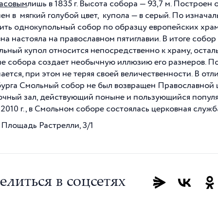
тасовым
лишь в 1835 г. Высота собора —
93,7 м
. Построен 
ен в мягкий голубой цвет, купола — в серый. По изнача
ить однокупольный собор по образцу европейских храм
на настояла на православном пятиглавии. В итоге собор 
льный купол относится непосредственно к храму, остал
е собора создает необычную иллюзию его размеров. П
ается, при этом не теряя своей величественности. В отл
урга Смольный собор не был возвращен Православной це
очный зал, действующий поныне и пользующийся популяр
2010 г., в Смольном соборе состоялась церковная служба
 Площадь Растрелли, 3/1
елиться в соцсетях