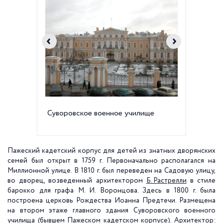
Суворовское военное училище
Церков
Предте
военно
Пажеский кадетский корпус для детей из знатных дворянских
семей был открыт в
1759 г
. Первоначально располагался на
Миллионной улице. В
1810 г
. был переведен на Садовую улицу,
во дворец, возведенный архитектором
Б. Растрелли
в стиле
барокко для графа М. И. Воронцова. Здесь в
1800 г
. была
построена церковь Рождества Иоанна Предтечи. Размещена
на втором этаже главного здания Суворовского военного
училища (бывшем Пажеском кадетском корпусе). Архитектор: