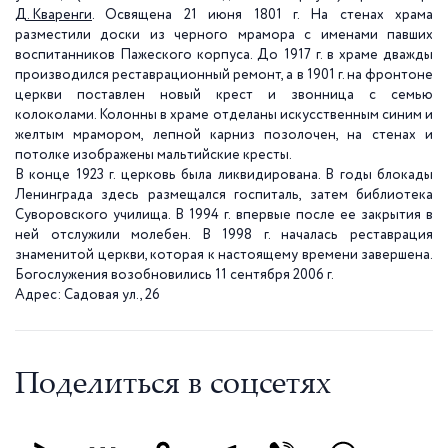
Д. Кваренги
. Освящена 21 июня
1801 г
. На стенах храма
разместили доски из черного мрамора с именами павших
воспитанников Пажеского корпуса. До
1917 г
. в храме дважды
производился реставрационный ремонт, а в
1901 г
. на фронтоне
церкви поставлен новый крест и звонница с семью
колоколами. Колонны в храме отделаны искусственным синим и
желтым мрамором, лепной карниз позолочен, на стенах и
потолке изображены мальтийские кресты.
В конце
1923 г
. церковь была ликвидирована. В годы блокады
Ленинграда здесь размещался госпиталь, затем библиотека
Суворовского училища. В
1994 г
. впервые после ее закрытия в
ней отслужили молебен. В
1998 г
. началась реставрация
знаменитой церкви, которая к настоящему времени завершена.
Богослужения возобновились 11 сентября
2006 г
.
Адрес: Садовая ул., 26
Поделиться в соцсетях