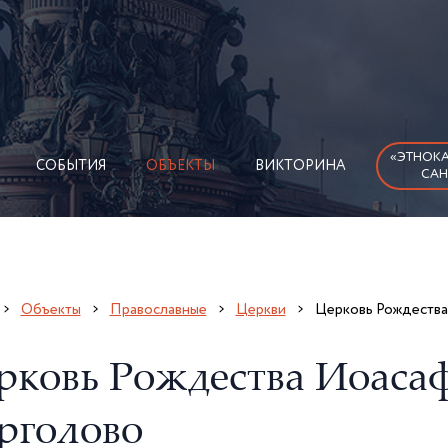
«ЭТНОКА
СОБЫТИЯ
ОБЪЕКТЫ
ВИКТОРИНА
САН
Объекты
Православные
Церкви
Церковь Рождества
рковь Рождества Иоасаф
рголово