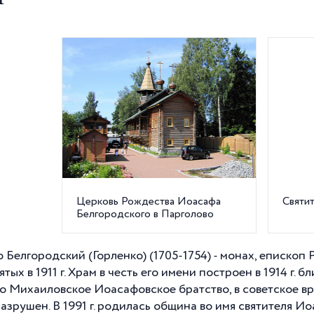
Церковь Рождества Иоасафа
Святи
Белгородского в Парголово
 Белгородский (Горленко) (1705-1754) - монах, епископ
вятых в
1911 г
. Храм в честь его имени построен в
1914 г
. б
о Михаиловское Иоасафовское братство, в советское в
 разрушен. В
1991 г
. родилась община во имя святителя И