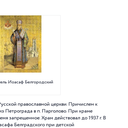
тель Иоасаф Белгородский
 Русской православной церкви. Причислен к
лиз Петрограда в п. Парголово. При храме
ремя запрещенное. Храм действовал до
1937 г
. В
оасафа Белградского при детской