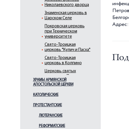
инфекц
Николаевского дворца
Петров
Знаменская церковь в
Белгор
Царском Селе
Адрес: 
Покровская церковь
при Техническом
университете
Свято-Троицкая
церковь "Кулич и Пасха"
Под
Свято-Троицкая
церковь в Колпино
Церковь святых
апостолов Петра и
ХРАМЫ АРМЯНСКОЙ
Павла в усадьбе
АПОСТОЛЬСКОЙ ЦЕРКВИ
"Знаменка"
Церковь Благовещения
КАТОЛИЧЕСКИЕ
Пресвятой Богородицы
ПРОТЕСТАНТСКИЕ
Церковь Благовещения
Пресвятой Богородицы
ЛЮТЕРАНСКИЕ
(Пискаревская)
РЕФОРМАТСКИЕ
Церковь Воздвижения