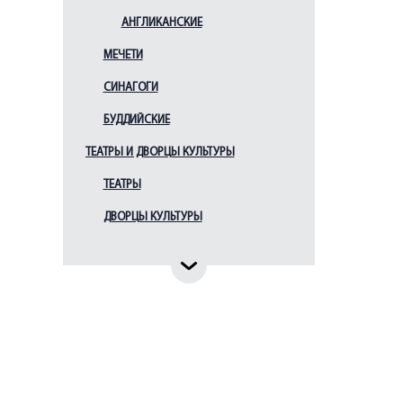
Креста Господня
АНГЛИКАНСКИЕ
больницы Чудновского
Церковь Вознесения
МЕЧЕТИ
Господня
СИНАГОГИ
Церковь Димитрия
Солунского
БУДДИЙСКИЕ
Церковь Казанской
иконы Божией Матери
ТЕАТРЫ И ДВОРЦЫ КУЛЬТУРЫ
Церковь Казанской
ТЕАТРЫ
иконы Божией Матери у
Красненького кладбища
ДВОРЦЫ КУЛЬТУРЫ
Церковь Рождества
Иоанна Предтечи (при
Суворовском военном
училище)
Церковь Рождества
Иоанна Предтечи на
Каменном острове
Церковь Рождества
Иоасафа Белгородского
в Парголово