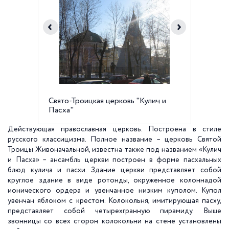
Свято-Троицкая церковь "Кулич и
Церков
Пасха"
Действующая православная церковь. Построена в стиле
русского классицизма. Полное название – церковь Святой
Троицы Живоначальной, известна также под названием «Кулич
и Пасха» – ансамбль церкви построен в форме пасхальных
блюд кулича и пасхи. Здание церкви представляет собой
круглое здание в виде ротонды, окруженное колоннадой
ионического ордера и увенчанное низким куполом. Купол
увенчан яблоком с крестом. Колокольня, имитирующая пасху,
представляет собой четырехгранную пирамиду. Выше
звонницы со всех сторон колокольни на стене установлены