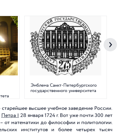
Эмблема Санкт-Петербургского
Памятни
государственного университета
1765) у
тета
Петерб
госуда
 старейшее высшее учебное заведение России.
м
Петра I
28 января 1724 г. Вот уже почти 300 лет
и – от математики до философии и политологии.
тельских институтов и более четырех тысяч