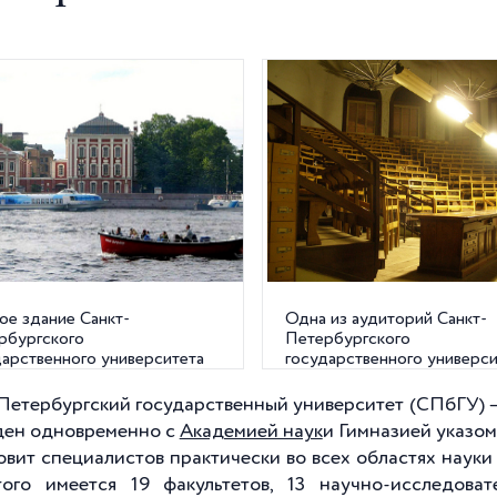
ое здание Санкт-
Одна из аудиторий Санкт-
рбургского
Петербургского
дарственного университета
государственного универси
ерситетская наб, д. 7/9)
Петербургский государственный университет (СПбГУ) –
ен одновременно с
Академией наук
и Гимназией указо
товит специалистов практически во всех областях наук
ого имеется 19 факультетов, 13 научно-исследова