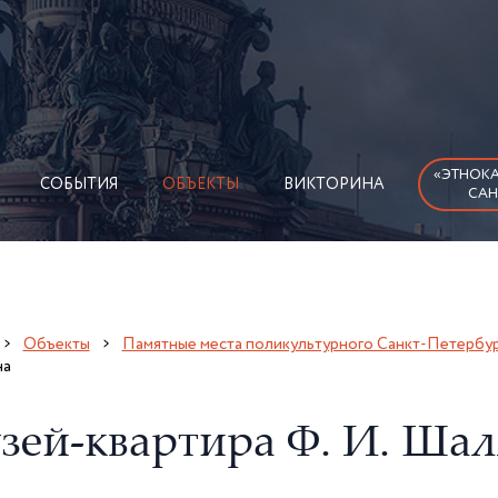
«ЭТНОКА
СОБЫТИЯ
ОБЪЕКТЫ
ВИКТОРИНА
САН
Объекты
Памятные места поликультурного Санкт-Петербур
на
зей-квартира Ф. И. Ша