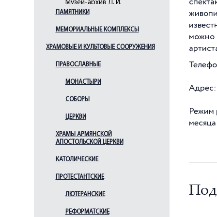
спекта
Музей-архив Д. И.
Менделеева
ПАМЯТНИКИ
живопи
извест
Музей-квартира А. А. Блока
МЕМОРИАЛЬНЫЕ КОМПЛЕКСЫ
можно 
Музей-квартира М. М.
ХРАМОВЫЕ И КУЛЬТОВЫЕ СООРУЖЕНИЯ
артист
Зощенко
Музей-квартира Ф. И.
Телефон
ПРАВОСЛАВНЫЕ
Шаляпина
МОНАСТЫРИ
Царскосельский лицей
Адрес: 
(Императорский
СОБОРЫ
царскосельский лицей)
Режим 
ЦЕРКВИ
месяца
ХРАМЫ АРМЯНСКОЙ
АПОСТОЛЬСКОЙ ЦЕРКВИ
КАТОЛИЧЕСКИЕ
ПРОТЕСТАНТСКИЕ
Под
ЛЮТЕРАНСКИЕ
РЕФОРМАТСКИЕ