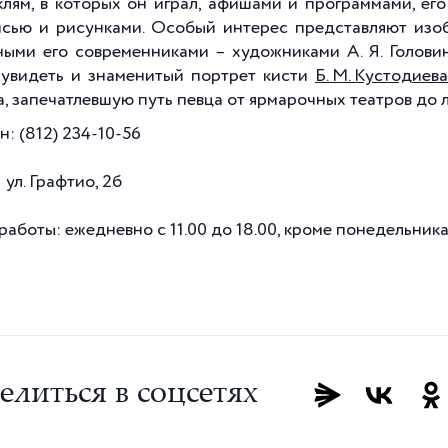
клям, в которых он играл, афишами и программами, ег
сью и рисунками. Особый интерес представляют изоб
ными его современниками – художниками А. Я. Головины
увидеть и знаменитый портрет кисти
Б. М. Кустодиева
а, запечатлевшую путь певца от ярмарочных театров до 
: (812) 234-10-56
ул. Графтио, 2б
работы: ежедневно с 11.00 до 18.00, кроме понедельник
елиться в соцсетях