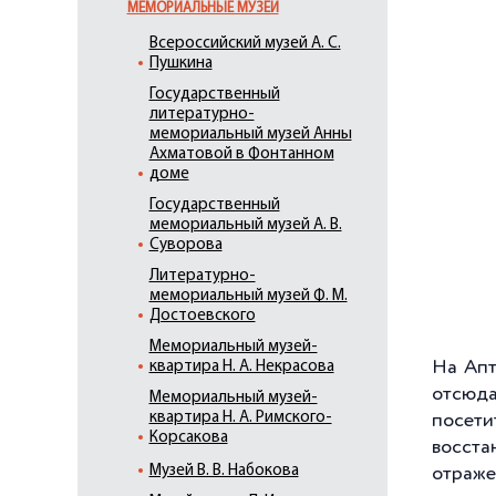
МЕМОРИАЛЬНЫЕ МУЗЕИ
Всероссийский музей А. С.
Пушкина
Государственный
литературно-
мемориальный музей Анны
Ахматовой в Фонтанном
доме
Государственный
мемориальный музей А. В.
Суворова
Литературно-
мемориальный музей Ф. М.
Достоевского
Мемориальный музей-
На Апт
квартира Н. А. Некрасова
отсюда
Мемориальный музей-
квартира Н. А. Римского-
посети
Корсакова
восста
Музей В. В. Набокова
отраже