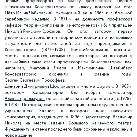
первым профессором по классу фортепиано. Первым
выпускником Консерватории по классу композиции стал
Пётр Ильич Чайковский
, окончивший ее в 1865 г. с большой
серебряной медалью. В 1871-м на должность профессора
кафедры теории композиции и инструментовки был приглашён
Николай Римский-Корсаков
. Он стал автором первых
учебников по гармонии и теории композиции, не потерявших
актуальности до наших дней. За годы преподавания в
Консерватории (1871—1908) Римский-Корсаков воспитал
многих выдающихся музыкантов, некоторые из которых в
дальнейшем сами стали профессорами Консерватории, как,
например, Анатолий Лядов и Максимилиан Штейнберг.
Консерваторию окончили в разные годы:
Сергей Сергеевич Прокофьев
,
Дмитрий Дмитриевич Шостакович
и многие другие… В 1905 г.
ректором Консерватории был избран композитор
Александр Глазунов
, остававшийся на этой должности до 1928 г.
В 1918 г. Петроградская консерватория стала государственным
учреждением. Здание, в котором ныне находится
консерватория, воздвигнуто в 1896 г. (архитектор Владимир
Николя) на месте здания Большого каменного театра.
Фундаменты и стены последнего были сохранены и включены в
новое здание.