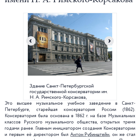
имени Н. А. Римского-Корсакова
Здание Санкт-Петербургской
Здание
государственной консерватории им.
Театрал
Н. А. Римского-Корсакова,
Буллы. 1
Театральная пл., д. 3
Это высшее музыкальное учебное заведение в Санкт-
Петербурге, старейшая консерватория России (1862).
Консерватория была основана в 1862 г. на базе Музыкальных
классов Русского музыкального общества, открытых тремя
годами ранее. Главным инициатором создания Консерватории
и первым её директором был
Антон Рубинштейн
, он же стал