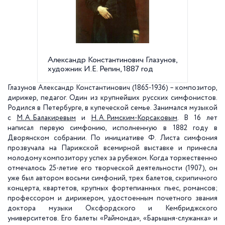
Александр Константинович Глазунов,
А.К. Гл
художник И.Е. Репин, 1887 год
Корсак
Чернов
1906 г.
Глазунов Александр Константинович
(1865-1936) – композитор,
дирижер, педагог. Один из крупнейших русских симфонистов.
Родился в Петербурге, в купеческой семье. Занимался музыкой
с
М. А. Балакиревым
и
Н. А. Римским-Корсаковым
. В 16 лет
написал первую симфонию, исполненную в 1882 году в
Дворянском собрании. По инициативе Ф. Листа симфония
прозвучала на Парижской всемирной выставке и принесла
молодому композитору успех за рубежом. Когда торжественно
отмечалось 25-летие его творческой деятельности (1907), он
уже был автором восьми симфоний, трех балетов, скрипичного
концерта, квартетов, крупных фортепианных пьес, романсов;
профессором и дирижером, удостоенным почетного звания
доктора музыки Оксфордского и Кембриджского
университетов. Его балеты «Раймонда», «Барышня-служанка» и