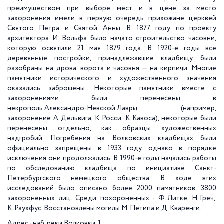
преимуществом при выборе мест и в цене за место
захоронения имели в первую очередь прихожане церквей
Святого Петра и Святой Анны. В 1877 году по проекту
архитектора И. Вольфа было начато строительство часовни,
которую освятили 21 мая 1879 года. В 1920-е годы все
деревянные постройки, принадлежавшие кладбищу, были
разобраны на дрова, ворота и часовня — на кирпичи. Многие
памятники исторического и художественного значения
оказались заброшены. Некоторые памятники вместе с
захоронениями были перенесены в
некрополь Александро-Невской Лавры
(например,
захоронение
А. Дельвига
,
К. Росси
,
К. Кавоса
), некоторые были
перенесены отдельно, как образцы художественных
надгробий. Погребения на Волковских кладбищах были
официально запрещены в 1933 году, однако в порядке
исключения они продолжались. В 1990-е годы начались работы
по обследованию кладбища по инициативе Санкт-
Петербургского немецкого общества. В ходе этих
исследований было описано более 2000 памятников, 3800
захороненных лиц. Среди похороненных -
Ф. Литке
,
Н. Греч
,
К. Раухфус
. Восстановлены могилы
М. Петипа
и
Д. Кваренги
.
Адрес - наб. реки Волковки, 1