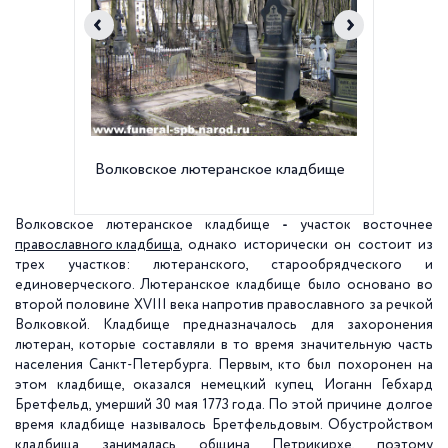
Волковское лютеранское кладбище
Волков
Волковское лютеранское кладбище
-
участок восточнее
православного кладбища
, однако исторически он состоит из
трех участков: лютеранского, старообрядческого и
единоверческого. Лютеранское кладбище было основано во
второй половине XVIII века напротив православного за речкой
Волковкой. Кладбище предназначалось для захоронения
лютеран, которые составляли в то время значительную часть
населения Санкт-Петербурга. Первым, кто был похоронен на
этом кладбище, оказался немецкий купец Иоганн Гебхард
Бретфельд, умерший 30 мая 1773 года. По этой причине долгое
время кладбище называлось Бретфельдовым. Обустройством
кладбища занималась община Петрикирхе, поэтому