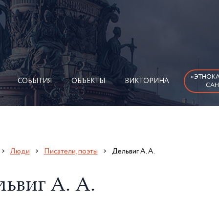
«ЭТНОКА
СОБЫТИЯ
ОБЪЕКТЫ
ВИКТОРИНА
САН
Люди
Писатели, поэты
Дельвиг А. А.
ьвиг А. А.