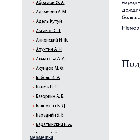
народн
Абрамов Ф. А.
дожди
Адамович А. М.
большо
Адель Кутуй
Мемори
Аксаков С. Т.
Анненский И. Ф.
Апухтин А. Н.
Ахматова А. А.
Под
Ахундов М. Ф.
Бабель И. Э.
Бажов П. П.
Базоркин А. Б.
Бальмонт К. Д.
Барадийн Б. Б.
Баратынский Е. А.
Барто А. Л.
МАТЕМАТИКИ