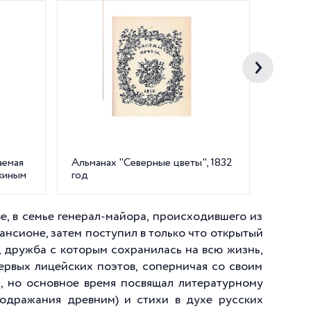
аемая
Альманах "Северные цветы", 1832
Мемори
киным
год
пр., 1
ве, в семье генерал-майора, происходившего из
ансионе, затем поступил в только что открытый
, дружба с которым сохранилась на всю жизнь,
ервых лицейских поэтов, соперничая со своим
, но основное время посвящал литературному
подражания древним) и стихи в духе русских