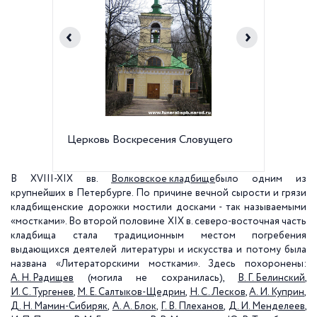
Церковь Воскресения Словущего
Музей-
мостки
В XVIII-XIX вв.
Волковское кладбище
было одним из
крупнейших в Петербурге. По причине вечной сырости и грязи
кладбищенские дорожки мостили досками - так называемыми
«мостками». Во второй половине XIX в. северо-восточная часть
кладбища стала традиционным местом погребения
выдающихся деятелей литературы и искусства и потому была
названа «Литераторскими мостками». Здесь похоронены:
А. Н. Радищев
(могила не сохранилась),
В. Г. Белинский
,
И. С. Тургенев
,
М. Е. Салтыков-Щедрин
,
Н. С. Лесков
,
А. И. Куприн
,
Д. Н. Мамин-Сибиряк
,
А. А. Блок
,
Г. В. Плеханов
,
Д. И. Менделеев
,