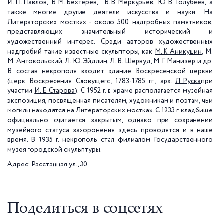
И. П. Павлов
,
В. М. Бехтерев
,
В. В. Меркурьев
,
Ю. В. Толубеев
, а
также многие другие деятели искусства и науки. На
Литераторских мостках - около 500 надгробных памятников,
представляющих значительный исторический и
художественный интерес. Среди авторов художественных
надгробий такие известные скульпторы, как
М. К. Аникушин
, М.
М. Антокольский, Л. Ю. Эйдлин, Л. В. Шервуд,
М. Г. Манизер
и др.
В состав некрополя входит здание Воскресенской церкви
(церк. Воскресения Словущего, 1783-1785 гг., арх.
Л. Руска
при
участии
И. Е. Старова
). С 1952 г. в храме располагается музейная
экспозиция, посвященная писателям, художникам и поэтам, чьи
могилы находятся на Литераторских мостках. С 1933 г. кладбище
официально считается закрытым, однако при сохранении
музейного статуса захоронения здесь проводятся и в наше
время. В 1935 г. некрополь стал филиалом Государственного
музея городской скульптуры.
Адрес: Расстанная ул., 30
Поделиться в соцсетях