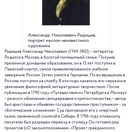
Александр Николаевич Радищев,
Мемориа
портрет маслом неизвестного
художника
Радищев Александр Николаевич (1749-1802) – литератор.
Родился в Москве, в богатой помещичьей семье. Получив
приличное домашнее образование, он в 13 лет поступил в
Пажеский корпус, самое привилегированное учебное
заведение России. Затем учился в Германии. По возвращении в
Россию поступил на службу. В эти годы началось его серьезное
увлечение философией, литературным творчеством. После
публикации в 1790 году «Путешествия из Петербурга в Москву»
– резкого обличения самодержавия и крепостничества, – автор
был арестован и объявлен государственным преступником – за
«богомерзкие сочинения». Суд приговорил его к смертной
казни, замененной ссылкой в Сибирь. В 1796 году опальному
писателю был разрешен переезд в столицу. Он готовил ряд
проектов («О законоположении», «Проект гражданского