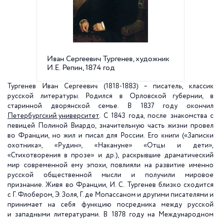
Иван Сергеевич Тургенев, художник
Памятн
И.Е. Репин, 1874 год
площа
Тургенев Иван Сергеевич (1818-1883) – писатель, классик
русской литературы. Родился в Орловской губернии, в
старинной дворянской семье. В 1837 году окончил
Петербургский университет
. С 1843 года, после знакомства с
певицей Полиной Виардо, значительную часть жизни провел
во Франции, но жил и писал для России. Его книги («Записки
охотника», «Рудин», «Накануне» «Отцы и дети»,
«Стихотворения в прозе» и др.), раскрывшие драматический
мир современной ему эпохи, повлияли на развитие именно
русской общественной мысли и получили мировое
признание. Живя во Франции, И. С. Тургенев близко сходится
с Г. Флобером, Э. Золя, Г. де Мопассаном и другими писателями и
принимает на себя функцию посредника между русской
и западными литературами. В 1878 году на Международном