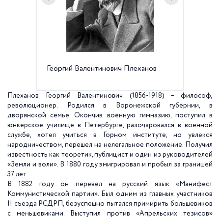
Георгий Валентинович Плеханов
Горный 
универс
институ
линия В
Плеханов Георгий Валентинович (1856-1918) – философ,
революционер.
Родился в Воронежской губернии, в
дворянской семье. Окончив военную гимназию, поступил в
юнкерское училище в Петербурге, разочаровался в военной
службе, хотел учиться в Горном институте, но увлекся
народничеством, перешел на нелегальное положение. Получил
известность как теоретик, публицист и один из руководителей
«Земли и воли». В 1880 году эмигрировал и пробыл за границей
37 лет.
В 1882 году он перевел на русский язык «Манифест
Коммунистической партии». Был одним из главных участников
II съезда РСДРП, безуспешно пытался примирить большевиков
с меньшевиками. Выступил против «Апрельских тезисов»