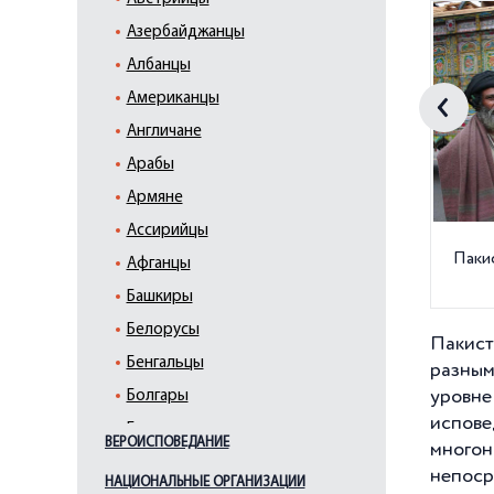
Азербайджанцы
Албанцы
Американцы
Англичане
Арабы
Армяне
Ассирийцы
Паки
Афганцы
Башкиры
Белорусы
Пакис
Бенгальцы
разным
уровне
Болгары
испов
Буряты
ВЕРОИСПОВЕДАНИЕ
много
Вайнахи
непоср
НАЦИОНАЛЬНЫЕ ОРГАНИЗАЦИИ