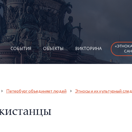
«ЭТНОКА
СОБЫТИЯ
ОБЪЕКТЫ
ВИКТОРИНА
САН
Петербург объединяет людей
Этносы и их культурный сле
кистанцы