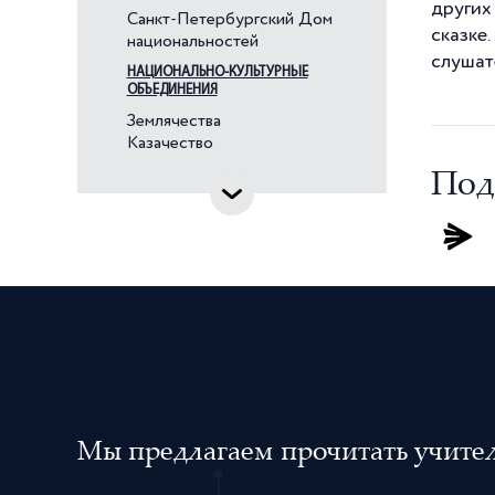
Венгры
других
Санкт-Петербургский Дом
сказке
Вепсы
национальностей
слушат
Водь
НАЦИОНАЛЬНО-КУЛЬТУРНЫЕ
ОБЪЕДИНЕНИЯ
Вьетнамцы
Землячества
Голландцы
Казачество
Греки
Под
Грузины
Дагестанцы
Датчане
Евреи
Ингерманландские финны
Ингуши
Индийцы
Ирландцы
Мы предлагаем прочитать учителя
Испанцы