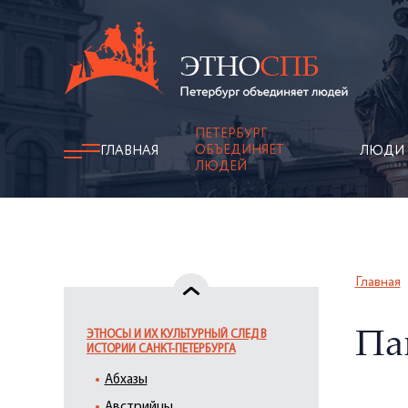
ПЕТЕРБУРГ
ОБЪЕДИНЯЕТ
ГЛАВНАЯ
ЛЮДИ
ЛЮДЕЙ
Главная
ЭТНОСЫ И ИХ КУЛЬТУРНЫЙ СЛЕД В
Па
ИСТОРИИ САНКТ-ПЕТЕРБУРГА
Абхазы
Австрийцы