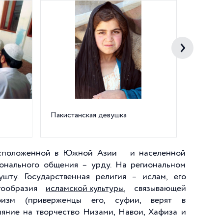
Пакистанская девушка
Праздн
расположенной в Южной Азии и населенной
онального общения – урду. На региональном
ушту. Государственная религия –
ислам
, его
гообразия
исламской
культуры
, связывающей
физм (приверженцы его, суфии, верят в
яние на творчество Низами, Навои, Хафиза и