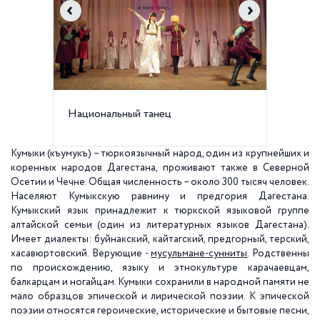
Национальный танец
Кумыкс
Кумыки (къумукъ) – тюркоязычный народ, один из крупнейших и
коренных народов Дагестана, проживают также в Северной
Осетии и Чечне. Общая численность – около 300 тысяч человек.
Населяют Кумыкскую равнину и предгория Дагестана.
Кумыкский язык принадлежит к тюркской языковой группе
алтайской семьи (один из литературных языков Дагестана).
Имеет диалекты: буйнакский, кайтагский, предгорный, терский,
хасавюртовский. Верующие -
мусульмане-сунниты
. Родственны
по происхождению, языку и этнокультуре карачаевцам,
балкарцам и ногайцам. Кумыки сохранили в народной памяти не
мало образцов эпической и лирической поэзии. К эпической
поэзии относятся героические, исторические и бытовые песни,