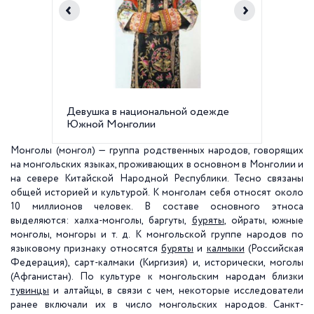
Девушка в национальной одежде
Монго
Южной Монголии
Монголы (монгол) — группа родственных народов, говорящих
на монгольских языках, проживающих в основном в Монголии и
на севере Китайской Народной Республики. Тесно связаны
общей историей и культурой. К монголам себя относят около
10 миллионов человек. В составе основного этноса
выделяются: халха-монголы, баргуты,
буряты
, ойраты, южные
монголы, монгоры и т. д. К монгольской группе народов по
языковому признаку относятся
буряты
и
калмыки
(Российская
Федерация), сарт-калмаки (Киргизия) и, исторически, моголы
(Афганистан). По культуре к монгольским народам близки
тувинцы
и алтайцы, в связи с чем, некоторые исследователи
ранее включали их в число монгольских народов. Санкт-