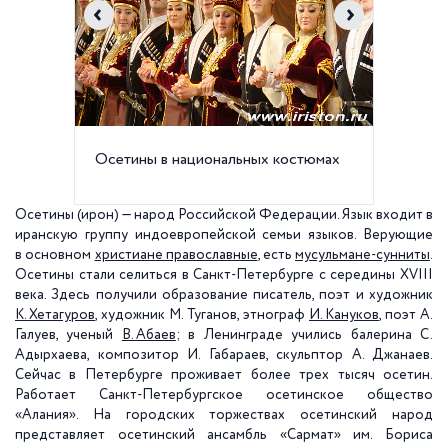
Осетины в национальных костюмах
Осетин 
костюме
Осетины (ирон) — народ Российской Федерации. Язык входит в
иранскую группу индоевропейской семьи языков. Верующие
в основном
христиане православные
, есть
мусульмане-сунниты
.
Осетины стали селиться в Санкт-Петербурге с середины XVIII
века. Здесь получили образование писатель, поэт и художник
К. Хетагуров
, художник М. Туганов, этнограф
И. Кануков
, поэт А.
Галуев, ученый
В. Абаев
; в Ленинграде учились балерина С.
Адырхаева, композитор И. Габараев, скульптор А. Джанаев.
Сейчас в Петербурге проживает более трех тысяч осетин.
Работает Санкт-Петербургское осетинское общество
«Алания». На городских торжествах осетинский народ
представляет осетинский ансамбль «Сармат» им. Бориса