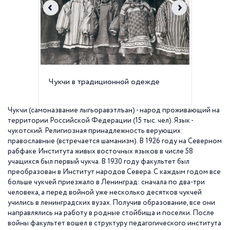
Чукчи в традиционной одежде
Чукотс
Чукчи (самоназвание лыгьоравэтлъан) - народ проживающий на
территории Российской Федерации (15 тыс. чел). Язык -
чукотский. Религиозная принадлежность верующих:
православные (встречается шаманизм). В 1926 году на Северном
рабфаке Института живых восточных языков в числе 58
учащихся был первый чукча. В 1930 году факультет был
преобразован в Институт народов Севера. С каждым годом все
больше чукчей приезжало в Ленинград: сначала по два-­три
человека, а перед войной уже несколько десятков чукчей
учились в ленинградских вузах. Получив образование, все они
направлялись на работу в родные стойбища и поселки. После
войны факультет вошел в структуру педагогического института