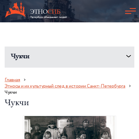
Чукчи
Главная
Этносы и их культурный след в истории Санкт-Петербурга
Чукчи
Чукчи