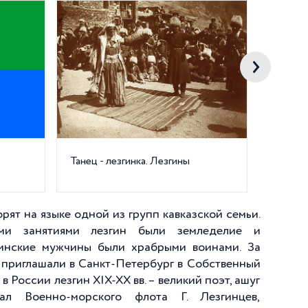
Танец - лезгинка. Лезгины
Ф. Х. П
Лезгин
описан
рят на языке одной из групп кавказской семьи.
ми занятиями лезгин были земледелие и
згинские мужчины были храбрыми воинами. За
х приглашали в Санкт-Петербург в Собственный
 России лезгин XIX-XX вв. – великий поэт, ашуг
ал Военно-морского флота Г. Лезгинцев,