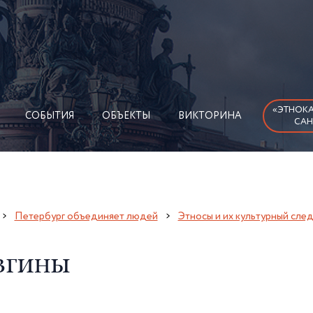
«ЭТНОКА
СОБЫТИЯ
ОБЪЕКТЫ
ВИКТОРИНА
САН
Петербург объединяет людей
Этносы и их культурный сле
згины