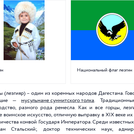
ин
Национальный флаг лезгин
ы (лезгияр) – один из коренных народов Дагестана. Гово
ющие —
мусульмане суннитского толка
.
Традиционны
одство, разного рода ремесла. Как и все горцы, ле
е воинское искусство, отличную выправку в XIX веке и
ичества конвой Государя Императора. Среди известных в
ман Стальский; доктор технических наук, адмир