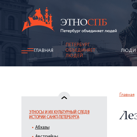
ПЕТЕРБУРГ
ОБЪЕДИНЯЕТ
ГЛАВНАЯ
ЛЮДИ
ЛЮДЕЙ
Главная
ЭТНОСЫ И ИХ КУЛЬТУРНЫЙ СЛЕД В
Ле
ИСТОРИИ САНКТ-ПЕТЕРБУРГА
Абхазы
Австрийцы