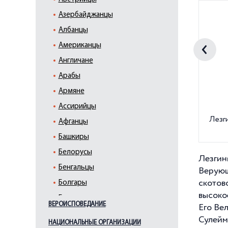
Азербайджанцы
Албанцы
Американцы
Англичане
Арабы
Армяне
Ассирийцы
Лезг
Афганцы
Башкиры
Белорусы
Лезгин
Бенгальцы
Веру
скотов
Болгары
высоко
Буряты
ВЕРОИСПОВЕДАНИЕ
Его Вел
Вайнахи
Сулей
НАЦИОНАЛЬНЫЕ ОРГАНИЗАЦИИ