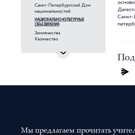
Венгры
осново
Санкт-Петербургский Дом
Дагест
Вепсы
национальностей
Санкт
Водь
НАЦИОНАЛЬНО-КУЛЬТУРНЫЕ
петербу
ОБЪЕДИНЕНИЯ
Вьетнамцы
Землячества
Голландцы
Казачество
Греки
Грузины
Под
Дагестанцы
Датчане
Евреи
Ингерманландские финны
Ингуши
Индийцы
Ирландцы
Испанцы
Мы предлагаем прочитать учителя