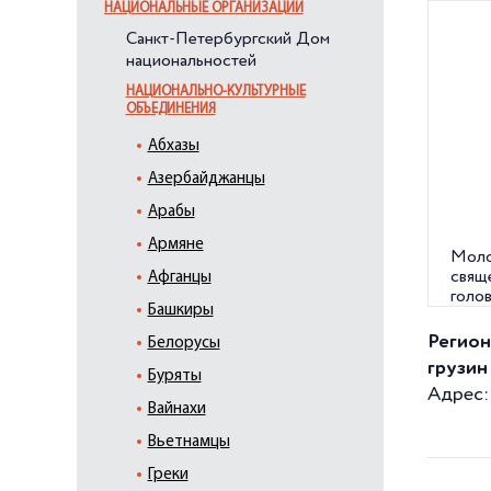
НАЦИОНАЛЬНЫЕ ОРГАНИЗАЦИИ
Санкт-Петербургский Дом
национальностей
НАЦИОНАЛЬНО-КУЛЬТУРНЫЕ
ОБЪЕДИНЕНИЯ
Абхазы
Азербайджанцы
Арабы
Армяне
Моло
свящ
Афганцы
голов
Башкиры
Грузи
г.
Регион
Белорусы
грузин
Буряты
Адрес: 
Вайнахи
Вьетнамцы
Греки